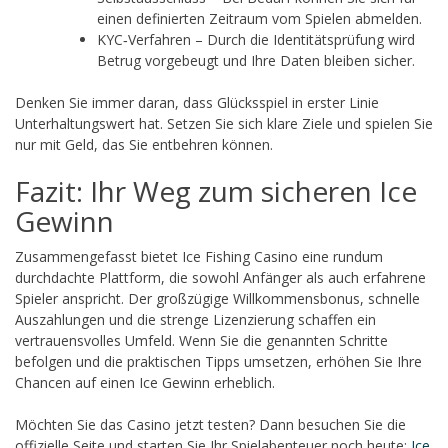
einen definierten Zeitraum vom Spielen abmelden.
KYC‑Verfahren – Durch die Identitätsprüfung wird
Betrug vorgebeugt und Ihre Daten bleiben sicher.
Denken Sie immer daran, dass Glücksspiel in erster Linie
Unterhaltungswert hat. Setzen Sie sich klare Ziele und spielen Sie
nur mit Geld, das Sie entbehren können.
Fazit: Ihr Weg zum sicheren Ice
Gewinn
Zusammengefasst bietet Ice Fishing Casino eine rundum
durchdachte Plattform, die sowohl Anfänger als auch erfahrene
Spieler anspricht. Der großzügige Willkommensbonus, schnelle
Auszahlungen und die strenge Lizenzierung schaffen ein
vertrauensvolles Umfeld. Wenn Sie die genannten Schritte
befolgen und die praktischen Tipps umsetzen, erhöhen Sie Ihre
Chancen auf einen Ice Gewinn erheblich.
Möchten Sie das Casino jetzt testen? Dann besuchen Sie die
offizielle Seite und starten Sie Ihr Spielabenteuer noch heute:
Ice