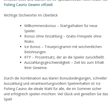
Fishing Casino Gewinn offiziell
.
Wichtige Stichwörter im Überblick
Willkommensbonus – Startguthaben für neue
Spieler.
Bonus ohne Einzahlung – Gratis‑Freispiele ohne
Risiko.
Ice Bonus – Treueprogramm mit wöchentlichen
Belohnungen.
RTP – Prozentsatz, der an die Spieler zurückfließt.
Auszahlungsgeschwindigkeit – Zeit bis zum Erhalt
Ihrer Gewinne.
Durch die Kombination aus klaren Bonusbedingungen, schneller
Auszahlung und verantwortungsvollem Spielverhalten ist Ice
Fishing Casino die ideale Wahl für alle, die im Sommer sicher
und erfolgreich spielen möchten. Viel Glück und genießen Sie das
Spiel!