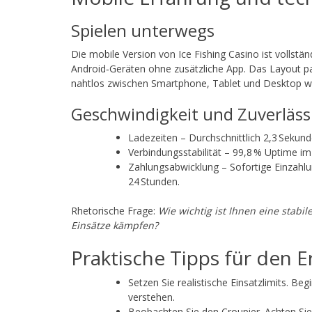
Spielen unterwegs
Die mobile Version von Ice Fishing Casino ist vollstä
Android‑Geräten ohne zusätzliche App. Das Layout pa
nahtlos zwischen Smartphone, Tablet und Desktop w
Geschwindigkeit und Zuverläss
Ladezeiten – Durchschnittlich 2,3 Sekund
Verbindungsstabilität – 99,8 % Uptime im 
Zahlungsabwicklung – Sofortige Einzahlu
24 Stunden.
Rhetorische Frage:
Wie wichtig ist Ihnen eine stabi
Einsätze kämpfen?
Praktische Tipps für den E
Setzen Sie realistische Einsatzlimits. B
verstehen.
Beobachten Sie den Croupier. Achten Si