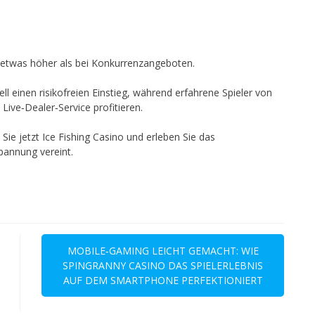
twas höher als bei Konkurrenzangeboten.
 einen risikofreien Einstieg, während erfahrene Spieler von
ive‑Dealer‑Service profitieren.
ie jetzt Ice Fishing Casino und erleben Sie das
pannung vereint.
MOBILE‑GAMING LEICHT GEMACHT: WIE
SPINGRANNY CASINO DAS SPIELERLEBNIS
AUF DEM SMARTPHONE PERFEKTIONIERT