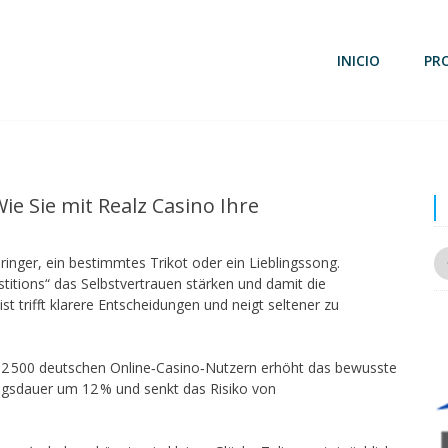
INICIO
PR
ie Sie mit Realz Casino Ihre
bringer, ein bestimmtes Trikot oder ein Lieblingssong.
titions“ das Selbstvertrauen stärken und damit die
t trifft klarere Entscheidungen und neigt seltener zu
on 2 500 deutschen Online‑Casino‑Nutzern erhöht das bewusste
ungsdauer um 12 % und senkt das Risiko von