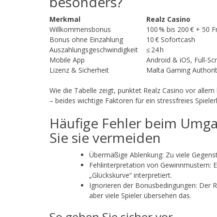
besonders?
Merkmal
Realz Casino
Willkommensbonus
100 % bis 200 € + 50 Fr
Bonus ohne Einzahlung
10 € Sofortcash
Auszahlungsgeschwindigkeit
≤ 24 h
Mobile App
Android & iOS, Full‑Sc
Lizenz & Sicherheit
Malta Gaming Authori
Wie die Tabelle zeigt, punktet Realz Casino vor all
– beides wichtige Faktoren für ein stressfreies Spieler
Häufige Fehler beim Umga
Sie sie vermeiden
Übermäßige Ablenkung: Zu viele Gegenst
Fehlinterpretation von Gewinnmustern: Ei
„Glückskurve“ interpretiert.
Ignorieren der Bonusbedingungen: Der Re
aber viele Spieler übersehen das.
So gehen Sie sicher vor