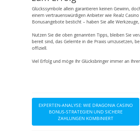
Glückssymbole allein garantieren keinen Gewinn, doch
einem vertrauenswürdigen Anbieter wie Realz Casino 
Bonusangebote besticht – haben Sie alle Werkzeuge
Nutzen Sie die oben genannten Tipps, bleiben Sie ve
bereit sind, das Gelernte in die Praxis umzusetzen, be
offiziell.
Viel Erfolg und möge Ihr Glücksbringer immer an Ihrer 
Navegación
de
EXPERTEN‑ANALYSE: WIE DRAGONIA CASINO
BONUS‑STRATEGIEN UND SICHERE
entradas
ZAHLUNGEN KOMBINIERT