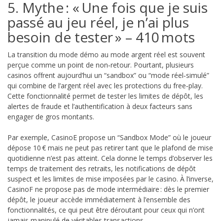
5. Mythe : « Une fois que je suis
passé au jeu réel, je n’ai plus
besoin de tester » – 410 mots
La transition du mode démo au mode argent réel est souvent
perçue comme un point de non‑retour. Pourtant, plusieurs
casinos offrent aujourd’hui un “sandbox” ou “mode réel‑simulé”
qui combine de l’argent réel avec les protections du free‑play.
Cette fonctionnalité permet de tester les limites de dépôt, les
alertes de fraude et l’authentification à deux facteurs sans
engager de gros montants.
Par exemple, CasinoE propose un “Sandbox Mode” où le joueur
dépose 10 € mais ne peut pas retirer tant que le plafond de mise
quotidienne n’est pas atteint. Cela donne le temps d’observer les
temps de traitement des retraits, les notifications de dépôt
suspect et les limites de mise imposées par le casino. À l’inverse,
CasinoF ne propose pas de mode intermédiaire : dès le premier
dépôt, le joueur accède immédiatement à l’ensemble des
fonctionnalités, ce qui peut être déroutant pour ceux qui n’ont
jamais manipulé de véritables transactions.