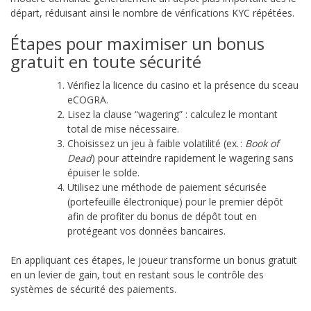
départ, réduisant ainsi le nombre de vérifications KYC répétées.
Étapes pour maximiser un bonus
gratuit en toute sécurité
Vérifiez la licence du casino et la présence du sceau
eCOGRA.
Lisez la clause “wagering” : calculez le montant
total de mise nécessaire.
Choisissez un jeu à faible volatilité (ex. :
Book of
Dead
) pour atteindre rapidement le wagering sans
épuiser le solde.
Utilisez une méthode de paiement sécurisée
(portefeuille électronique) pour le premier dépôt
afin de profiter du bonus de dépôt tout en
protégeant vos données bancaires.
En appliquant ces étapes, le joueur transforme un bonus gratuit
en un levier de gain, tout en restant sous le contrôle des
systèmes de sécurité des paiements.