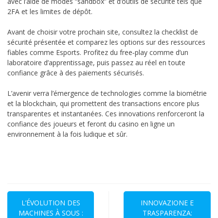
avec l’aide de modes “sandbox” et d’outils de sécurité tels que
2FA et les limites de dépôt.
Avant de choisir votre prochain site, consultez la checklist de
sécurité présentée et comparez les options sur des ressources
fiables comme Esports. Profitez du free‑play comme d’un
laboratoire d’apprentissage, puis passez au réel en toute
confiance grâce à des paiements sécurisés.
L’avenir verra l’émergence de technologies comme la biométrie
et la blockchain, qui promettent des transactions encore plus
transparentes et instantanées. Ces innovations renforceront la
confiance des joueurs et feront du casino en ligne un
environnement à la fois ludique et sûr.
Navegación
de
L’ÉVOLUTION DES
INNOVAZIONE E
MACHINES À SOUS :
TRASPARENZA: