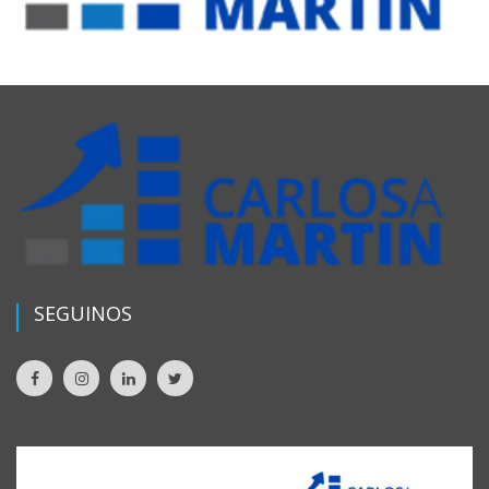
SEGUINOS