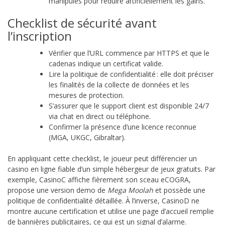
manipulés pour réduire artificiellement les gains.
Checklist de sécurité avant
l’inscription
Vérifier que l’URL commence par HTTPS et que le
cadenas indique un certificat valide.
Lire la politique de confidentialité : elle doit préciser
les finalités de la collecte de données et les
mesures de protection.
S’assurer que le support client est disponible 24/7
via chat en direct ou téléphone.
Confirmer la présence d’une licence reconnue
(MGA, UKGC, Gibraltar).
En appliquant cette checklist, le joueur peut différencier un
casino en ligne fiable d’un simple hébergeur de jeux gratuits. Par
exemple, CasinoC affiche fièrement son sceau eCOGRA,
propose une version demo de
Mega Moolah
et possède une
politique de confidentialité détaillée. À l’inverse, CasinoD ne
montre aucune certification et utilise une page d’accueil remplie
de bannières publicitaires, ce qui est un signal d’alarme.