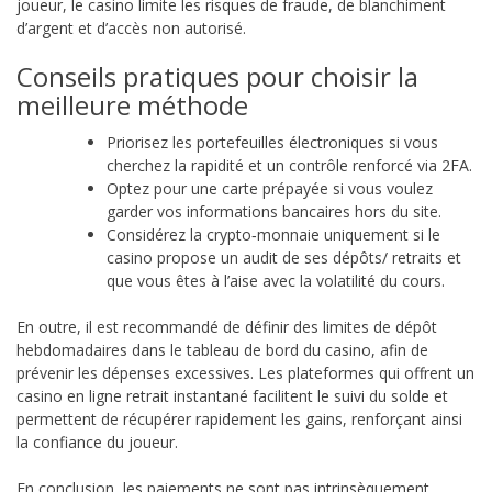
joueur, le casino limite les risques de fraude, de blanchiment
d’argent et d’accès non autorisé.
Conseils pratiques pour choisir la
meilleure méthode
Priorisez les portefeuilles électroniques si vous
cherchez la rapidité et un contrôle renforcé via 2FA.
Optez pour une carte prépayée si vous voulez
garder vos informations bancaires hors du site.
Considérez la crypto‑monnaie uniquement si le
casino propose un audit de ses dépôts/ retraits et
que vous êtes à l’aise avec la volatilité du cours.
En outre, il est recommandé de définir des limites de dépôt
hebdomadaires dans le tableau de bord du casino, afin de
prévenir les dépenses excessives. Les plateformes qui offrent un
casino en ligne retrait instantané facilitent le suivi du solde et
permettent de récupérer rapidement les gains, renforçant ainsi
la confiance du joueur.
En conclusion, les paiements ne sont pas intrinsèquement