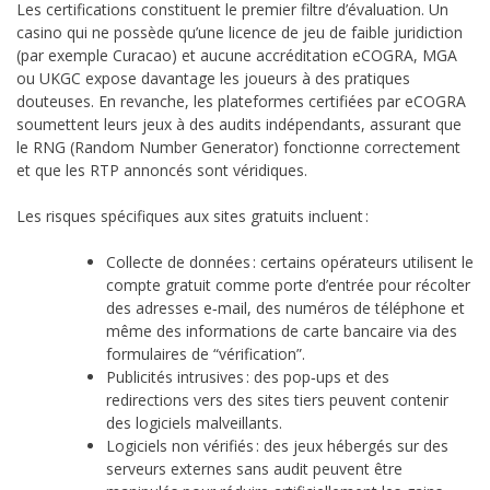
Les certifications constituent le premier filtre d’évaluation. Un
casino qui ne possède qu’une licence de jeu de faible juridiction
(par exemple Curacao) et aucune accréditation eCOGRA, MGA
ou UKGC expose davantage les joueurs à des pratiques
douteuses. En revanche, les plateformes certifiées par eCOGRA
soumettent leurs jeux à des audits indépendants, assurant que
le RNG (Random Number Generator) fonctionne correctement
et que les RTP annoncés sont véridiques.
Les risques spécifiques aux sites gratuits incluent :
Collecte de données : certains opérateurs utilisent le
compte gratuit comme porte d’entrée pour récolter
des adresses e‑mail, des numéros de téléphone et
même des informations de carte bancaire via des
formulaires de “vérification”.
Publicités intrusives : des pop‑ups et des
redirections vers des sites tiers peuvent contenir
des logiciels malveillants.
Logiciels non vérifiés : des jeux hébergés sur des
serveurs externes sans audit peuvent être