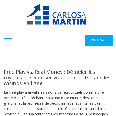
Skip
to
content
WHATSAPP
Free Play vs. Real Money : Démêler les
mythes et sécuriser vos paiements dans les
casinos en ligne
Le free‑play a envahi les salons de jeux virtuels comme une
porte d’entrée alléchante : aucune mise initiale, des tours
gratuits, et la promesse de découvrir les mécanismes d’un
casino sans risquer son portefeuille. Cette formule séduit les
novices qui souhaitent tester les machines à sous, le blackjack