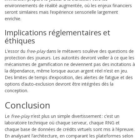
environnements de réalité augmentée, où les enjeux financiers
seront similaires mais l’expérience sensorielle largement
enrichie.
Implications réglementaires et
éthiques
L’essor du
free‑play
dans le métavers soulève des questions de
protection des joueurs. Les autorités devront veiller à ce que les
mécanismes de gamification ne deviennent pas des incitations à
la dépendance, même lorsque aucun argent réel n’est en jeu.
Des limites de temps d’exposition, des alertes de fatigue et des
options d’auto‑exclusion devront être intégrées dès la
conception.
Conclusion
Le
free‑play
n’est plus un simple divertissement : c’est un
laboratoire technique où chaque serveur, chaque RNG et
chaque base de données de crédits virtuels sont mis à l’épreuve.
En analysant l’architecture, en comparant les plateformes selon