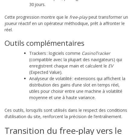
30 jours.
Cette progression montre que le
free‑play
peut transformer un
joueur réactif en un opérateur méthodique, prêt à affronter le
réel.
Outils complémentaires
Trackers : logiciels comme
CasinoTracker
(compatible avec la plupart des navigateurs) qui
enregistrent chaque main et calculent le
EV
(Expected Value).
Analyseur de volatilité : extensions qui affichent la
distribution des gains d’une slot en temps réel,
utiles pour choisir entre une machine à volatilité
moyenne et une à haute variance.
Ces outils, lorsqu’ils sont utilisés dans le respect des conditions
d’utilisation du site, renforcent la précision de l’entraînement.
Transition du free‑play vers le