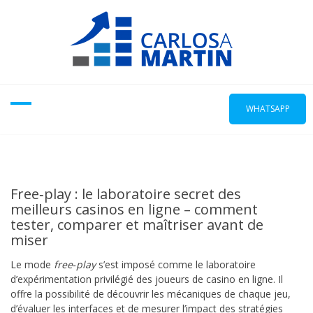
Skip
to
content
WHATSAPP
Free‑play : le laboratoire secret des
meilleurs casinos en ligne – comment
tester, comparer et maîtriser avant de
miser
Le mode
free‑play
s’est imposé comme le laboratoire
d’expérimentation privilégié des joueurs de casino en ligne. Il
offre la possibilité de découvrir les mécaniques de chaque jeu,
d’évaluer les interfaces et de mesurer l’impact des stratégies