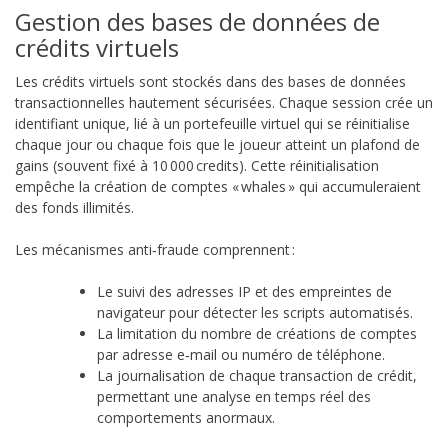
Gestion des bases de données de
crédits virtuels
Les crédits virtuels sont stockés dans des bases de données
transactionnelles hautement sécurisées. Chaque session crée un
identifiant unique, lié à un portefeuille virtuel qui se réinitialise
chaque jour ou chaque fois que le joueur atteint un plafond de
gains (souvent fixé à 10 000 credits). Cette réinitialisation
empêche la création de comptes « whales » qui accumuleraient
des fonds illimités.
Les mécanismes anti‑fraude comprennent :
Le suivi des adresses IP et des empreintes de
navigateur pour détecter les scripts automatisés.
La limitation du nombre de créations de comptes
par adresse e‑mail ou numéro de téléphone.
La journalisation de chaque transaction de crédit,
permettant une analyse en temps réel des
comportements anormaux.