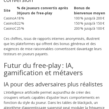
% de joueurs convertis après
Bonus de
Site
30 jours de free‑play
bienvenue moyen
CasinoA
18 %
100 % jusqu’à 200 €
CasinoB
22 %
150 % jusqu’à 150 €
CasinoC
25 %
200 % jusqu’à 100 €
Ces chiffres, issus de rapports internes anonymisés, illustrent
que les plateformes qui offrent des bonus généreux et des
exigences de mise raisonnables convertissent davantage leurs
testeurs en joueurs payants.
Futur du free‑play : IA,
gamification et métavers
IA pour des adversaires plus réalistes
L’intelligence artificielle permet aujourd’hui de créer des
croupiers virtuels capables d’ajuster leurs comportements en
fonction du style du joueur. Dans les tables de blackjack, un
algorithme d’apprentissage supervisé peut moduler la fréquence