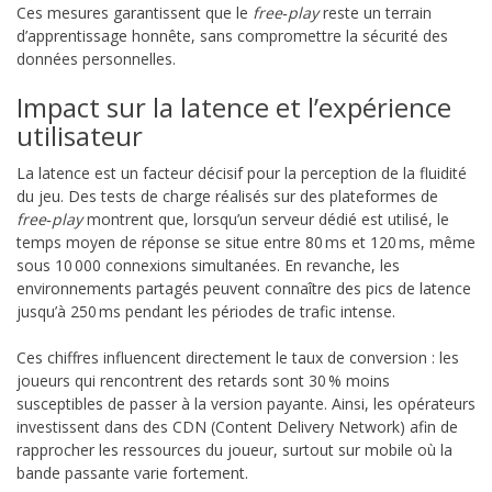
Ces mesures garantissent que le
free‑play
reste un terrain
d’apprentissage honnête, sans compromettre la sécurité des
données personnelles.
Impact sur la latence et l’expérience
utilisateur
La latence est un facteur décisif pour la perception de la fluidité
du jeu. Des tests de charge réalisés sur des plateformes de
free‑play
montrent que, lorsqu’un serveur dédié est utilisé, le
temps moyen de réponse se situe entre 80 ms et 120 ms, même
sous 10 000 connexions simultanées. En revanche, les
environnements partagés peuvent connaître des pics de latence
jusqu’à 250 ms pendant les périodes de trafic intense.
Ces chiffres influencent directement le taux de conversion : les
joueurs qui rencontrent des retards sont 30 % moins
susceptibles de passer à la version payante. Ainsi, les opérateurs
investissent dans des CDN (Content Delivery Network) afin de
rapprocher les ressources du joueur, surtout sur mobile où la
bande passante varie fortement.