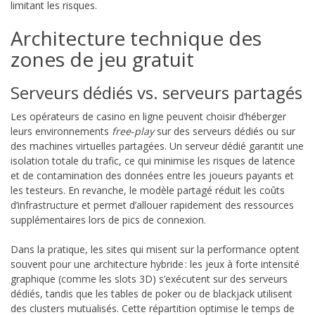
limitant les risques.
Architecture technique des
zones de jeu gratuit
Serveurs dédiés vs. serveurs partagés
Les opérateurs de casino en ligne peuvent choisir d’héberger
leurs environnements
free‑play
sur des serveurs dédiés ou sur
des machines virtuelles partagées. Un serveur dédié garantit une
isolation totale du trafic, ce qui minimise les risques de latence
et de contamination des données entre les joueurs payants et
les testeurs. En revanche, le modèle partagé réduit les coûts
d’infrastructure et permet d’allouer rapidement des ressources
supplémentaires lors de pics de connexion.
Dans la pratique, les sites qui misent sur la performance optent
souvent pour une architecture hybride : les jeux à forte intensité
graphique (comme les slots 3D) s’exécutent sur des serveurs
dédiés, tandis que les tables de poker ou de blackjack utilisent
des clusters mutualisés. Cette répartition optimise le temps de