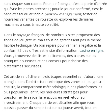
sans risquer son capital. Pour le néophyte, c’est la porte d’entrée
qui évite les pertes précoces ; pour le joueur confirmé, c’est le
banc d’essai où affiner le
bankroll management
, tester de
nouvelles variantes de roulette ou explorer les dernières
machines à sous à haute volatilité.
Dans le paysage français, de nombreux sites proposent des
zones de jeu gratuit, mais tous ne garantissent pas la même
fiabilité technique. Un bon repère pour vérifier la légalité et la
conformité des offres est le site d’information :
casino en ligne
.
Vous y trouverez des listes de licences, des alertes sur les
pratiques douteuses et des conseils pour choisir des
plateformes sécurisées.
Cet article se décline en trois étapes essentielles : d’abord, une
plongée dans l’architecture technique des zones de jeu gratuit ;
ensuite, la comparaison méthodologique des plateformes les
plus populaires ; enfin, les meilleures stratégies pour
transformer le savoir‑faire acquis en réel retour sur
investissement. Chaque partie est détaillée afin que vous
puissiez passer du simple testeur au joueur averti, tout en