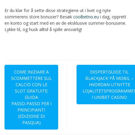
Er du klar for å sette disse strategiene ut i livet og nyte
sommerens store bonuser? Besøk
coolbetno.eu
i dag, opprett
en konto og start med en av de eksklusive summer‑bonusene.
Lykke til, og husk alltid å spille ansvarlig!
Navegación
de
COME INIZIARE A
EKSPERTGUIDE TIL
SCOMMETTERE SUL
BLACKJACK PÅ MOBIL –
entradas
CALCIO CON LE
HVORDAN UTNYTTE
SLOT GRATUITE:
LOJALITETSPROGRAMME
GUIDA
I UNIBET CASINO
PASSO‑PASSO PER I
PRINCIPIANTI
(EDIZIONE DI
PASQUA)