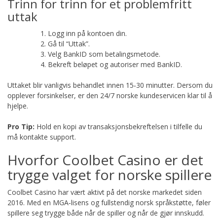
Trinn for trinn for et problemfritt
uttak
Logg inn på kontoen din.
Gå til “Uttak”.
Velg BankID som betalingsmetode.
Bekreft beløpet og autoriser med BankID.
Uttaket blir vanligvis behandlet innen 15‑30 minutter. Dersom du
opplever forsinkelser, er den 24/7 norske kundeservicen klar til å
hjelpe.
Pro Tip:
Hold en kopi av transaksjonsbekreftelsen i tilfelle du
må kontakte support.
Hvorfor Coolbet Casino er det
trygge valget for norske spillere
Coolbet Casino har vært aktivt på det norske markedet siden
2016. Med en MGA‑lisens og fullstendig norsk språkstøtte, føler
spillere seg trygge både når de spiller og når de gjør innskudd.