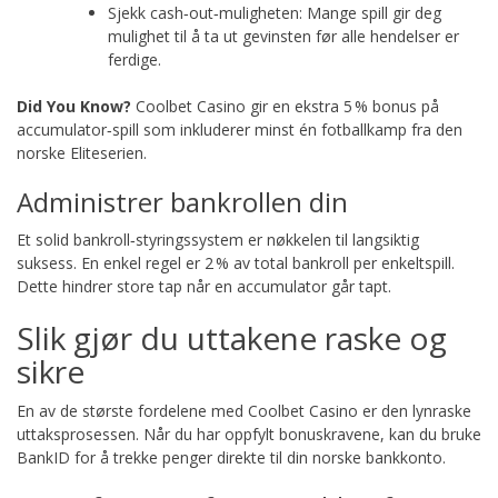
Sjekk cash‑out‑muligheten: Mange spill gir deg
mulighet til å ta ut gevinsten før alle hendelser er
ferdige.
Did You Know?
Coolbet Casino gir en ekstra 5 % bonus på
accumulator‑spill som inkluderer minst én fotballkamp fra den
norske Eliteserien.
Administrer bankrollen din
Et solid bankroll‑styringssystem er nøkkelen til langsiktig
suksess. En enkel regel er 2 % av total bankroll per enkeltspill.
Dette hindrer store tap når en accumulator går tapt.
Slik gjør du uttakene raske og
sikre
En av de største fordelene med Coolbet Casino er den lynraske
uttaksprosessen. Når du har oppfylt bonuskravene, kan du bruke
BankID for å trekke penger direkte til din norske bankkonto.