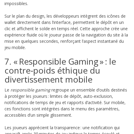
impossibles.
Sur le plan du design, les développeurs intègrent des icônes de
wallet directement dans l’interface, permettent le dépôt en un
clic et affichent le solde en temps réel. Cette approche crée une
expérience fluide où le joueur passe de la navigation du site à la
mise en quelques secondes, renforçant l’aspect instantané du
jeu mobile.
7. « Responsible Gaming » : le
contre‑poids éthique du
divertissement mobile
Le
responsible gaming
regroupe un ensemble d’outils destinés
à protéger les joueurs : limites de dépôt, auto‑exclusion,
notifications de temps de jeu et rapports d’activité. Sur mobile,
ces fonctions sont intégrées dans le menu des paramètres,
accessibles d’un simple glissement.
Les joueurs apprécient la transparence : une notification qui
apparaît après 30 minutes de jeu indique le temps écoulé et