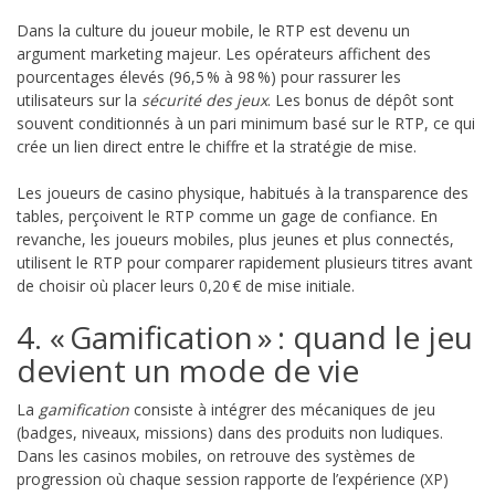
Dans la culture du joueur mobile, le RTP est devenu un
argument marketing majeur. Les opérateurs affichent des
pourcentages élevés (96,5 % à 98 %) pour rassurer les
utilisateurs sur la
sécurité des jeux
. Les bonus de dépôt sont
souvent conditionnés à un pari minimum basé sur le RTP, ce qui
crée un lien direct entre le chiffre et la stratégie de mise.
Les joueurs de casino physique, habitués à la transparence des
tables, perçoivent le RTP comme un gage de confiance. En
revanche, les joueurs mobiles, plus jeunes et plus connectés,
utilisent le RTP pour comparer rapidement plusieurs titres avant
de choisir où placer leurs 0,20 € de mise initiale.
4. « Gamification » : quand le jeu
devient un mode de vie
La
gamification
consiste à intégrer des mécaniques de jeu
(badges, niveaux, missions) dans des produits non ludiques.
Dans les casinos mobiles, on retrouve des systèmes de
progression où chaque session rapporte de l’expérience (XP)