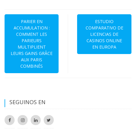
Navegación
de
PARIER EN
ESTUDIO
ACCUMULATION :
COMPARATIVO DE
entradas
COMMENT LES
LICENCIAS DE
PARIEURS
CASINOS ONLINE
MULTIPLIENT
EN EUROPA
LEURS GAINS GRÂCE
AUX PARIS
COMBINÉS
SEGUINOS EN