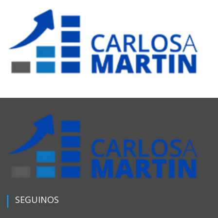
SEGUINOS