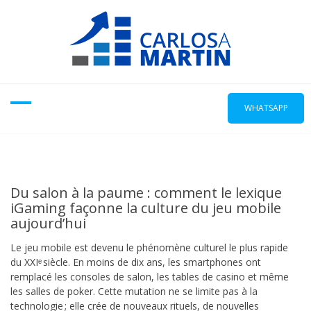
Skip
to
content
WHATSAPP
Du salon à la paume : comment le lexique
iGaming façonne la culture du jeu mobile
aujourd’hui
Le jeu mobile est devenu le phénomène culturel le plus rapide
du XXIᵉ siècle. En moins de dix ans, les smartphones ont
remplacé les consoles de salon, les tables de casino et même
les salles de poker. Cette mutation ne se limite pas à la
technologie ; elle crée de nouveaux rituels, de nouvelles