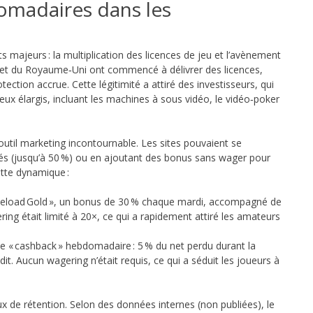
omadaires dans les
majeurs : la multiplication des licences de jeu et l’avènement
 et du Royaume‑Uni ont commencé à délivrer des licences,
ection accrue. Cette légitimité a attiré des investisseurs, qui
ux élargis, incluant les machines à sous vidéo, le vidéo‑poker
outil marketing incontournable. Les sites pouvaient se
vés (jusqu’à 50 %) ou en ajoutant des bonus sans wager pour
ette dynamique :
 « Reload Gold », un bonus de 30 % chaque mardi, accompagné de
ring était limité à 20×, ce qui a rapidement attiré les amateurs
e « cashback » hebdomadaire : 5 % du net perdu durant la
it. Aucun wagering n’était requis, ce qui a séduit les joueurs à
x de rétention. Selon des données internes (non publiées), le