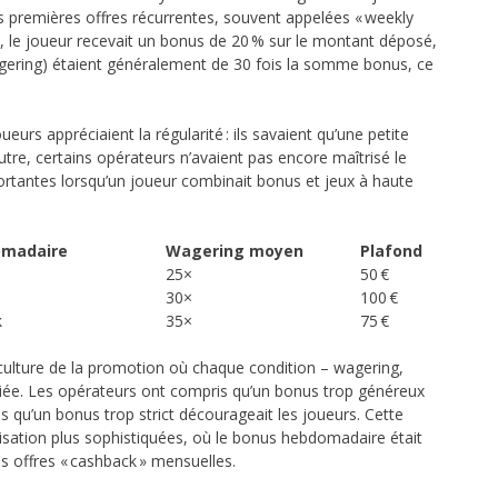
es premières offres récurrentes, souvent appelées « weekly
, le joueur recevait un bonus de 20 % sur le montant déposé,
agering) étaient généralement de 30 fois la somme bonus, ce
ueurs appréciaient la régularité : ils savaient qu’une petite
tre, certains opérateurs n’avaient pas encore maîtrisé le
mportantes lorsqu’un joueur combinait bonus et jeux à haute
omadaire
Wagering moyen
Plafond
25×
50 €
30×
100 €
k
35×
75 €
culture de la promotion où chaque condition – wagering,
diée. Les opérateurs ont compris qu’un bonus trop généreux
s qu’un bonus trop strict décourageait les joueurs. Cette
lisation plus sophistiquées, où le bonus hebdomadaire était
 offres « cashback » mensuelles.