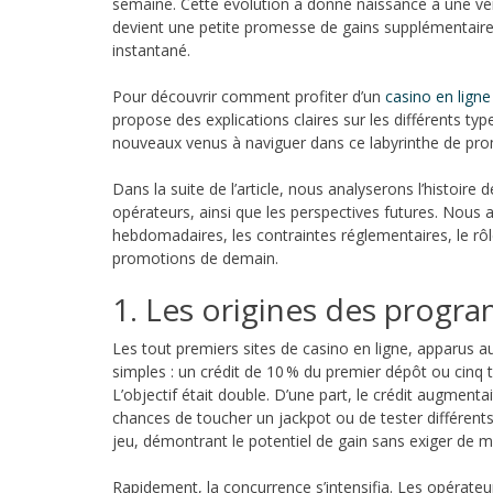
semaine. Cette évolution a donné naissance à une vér
devient une petite promesse de gains supplémentaires
instantané.
Pour découvrir comment profiter d’un
casino en ligne
propose des explications claires sur les différents typ
nouveaux venus à naviguer dans ce labyrinthe de pro
Dans la suite de l’article, nous analyserons l’histoir
opérateurs, ainsi que les perspectives futures. Nous 
hebdomadaires, les contraintes réglementaires, le rôl
promotions de demain.
1. Les origines des prog
Les tout premiers sites de casino en ligne, apparus 
simples : un crédit de 10 % du premier dépôt ou cinq
L’objectif était double. D’une part, le crédit augment
chances de toucher un jackpot ou de tester différents p
jeu, démontrant le potentiel de gain sans exiger de mis
Rapidement, la concurrence s’intensifia. Les opérateu