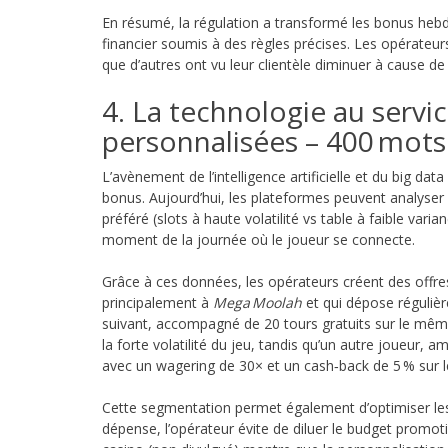
En résumé, la régulation a transformé les bonus hebd
financier soumis à des règles précises. Les opérateurs
que d’autres ont vu leur clientèle diminuer à cause de 
4. La technologie au serv
personnalisées – 400 mots
L’avènement de l’intelligence artificielle et du big d
bonus. Aujourd’hui, les plateformes peuvent analyser 
préféré (slots à haute volatilité vs table à faible vari
moment de la journée où le joueur se connecte.
Grâce à ces données, les opérateurs créent des offre
principalement à
Mega Moolah
et qui dépose régulièr
suivant, accompagné de 20 tours gratuits sur le même
la forte volatilité du jeu, tandis qu’un autre joueur, 
avec un wagering de 30× et un cash‑back de 5 % sur l
Cette segmentation permet également d’optimiser les 
dépense, l’opérateur évite de diluer le budget promot