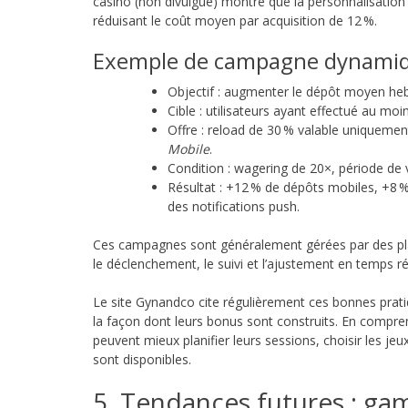
casino (non divulgué) montre que la personnalisation
réduisant le coût moyen par acquisition de 12 %.
Exemple de campagne dynami
Objectif : augmenter le dépôt moyen he
Cible : utilisateurs ayant effectué au m
Offre : reload de 30 % valable uniquement
Mobile
.
Condition : wagering de 20×, période de v
Résultat : +12 % de dépôts mobiles, +8 %
des notifications push.
Ces campagnes sont généralement gérées par des p
le déclenchement, le suivi et l’ajustement en temps ré
Le site Gynandco cite régulièrement ces bonnes pratiq
la façon dont leurs bonus sont construits. En comprena
peuvent mieux planifier leurs sessions, choisir les jeu
sont disponibles.
5. Tendances futures : gam