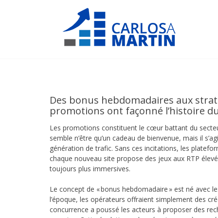
Skip
to
content
Des bonus hebdomadaires aux stratég
promotions ont façonné l’histoire du
Les promotions constituent le cœur battant du secte
semble n’être qu’un cadeau de bienvenue, mais il s’agit
génération de trafic. Sans ces incitations, les plat
chaque nouveau site propose des jeux aux RTP élevés,
toujours plus immersives.
Le concept de « bonus hebdomadaire » est né avec les
l’époque, les opérateurs offraient simplement des cré
concurrence a poussé les acteurs à proposer des recha