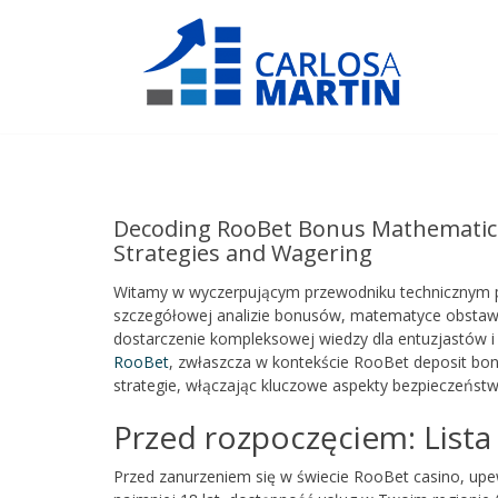
Skip
to
content
Decoding RooBet Bonus Mathematics:
Strategies and Wagering
Witamy w wyczerpującym przewodniku technicznym
szczegółowej analizie bonusów, matematyce obstawi
dostarczenie kompleksowej wiedzy dla entuzjastów i
RooBet
, zwłaszcza w kontekście RooBet deposit b
strategie, włączając kluczowe aspekty bezpieczeństwa
Przed rozpoczęciem: Lista
Przed zanurzeniem się w świecie RooBet casino, upe