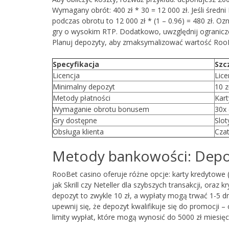
Wymagany obrót: 400 zł * 30 = 12 000 zł. Jeśli średn
podczas obrotu to 12 000 zł * (1 – 0.96) = 480 zł. Oz
gry o wysokim RTP. Dodatkowo, uwzględnij ograniczeni
Planuj depozyty, aby zmaksymalizować wartość RooB
Specyfikacja
Szc
Licencja
Lice
Minimalny depozyt
10 z
Metody płatności
Kart
Wymaganie obrotu bonusem
30x 
Gry dostępne
Slot
Obsługa klienta
Czat
Metody bankowości: Depoz
RooBet casino oferuje różne opcje: karty kredytowe 
jak Skrill czy Neteller dla szybszych transakcji, oraz
depozyt to zwykle 10 zł, a wypłaty mogą trwać 1-5 d
upewnij się, że depozyt kwalifikuje się do promocji 
limity wypłat, które mogą wynosić do 5000 zł miesięc