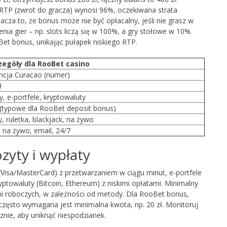
i RTP (zwrot do gracza) wynosi 96%, oczekiwana strata
nacza to, że bonus może nie być opłacalny, jeśli nie grasz w
a gier – np. slots liczą się w 100%, a gry stołowe w 10%.
et bonus, unikając pułapek niskiego RTP.
zegóły dla RooBet casino
ncja Curacao (numer)
ł
y, e-portfele, kryptowaluty
(typowe dla RooBet deposit bonus)
y, ruletka, blackjack, na żywo
 na żywo, email, 24/7
yty i wypłaty
(Visa/MasterCard) z przetwarzaniem w ciągu minut, e-portfele
 kryptowaluty (Bitcoin, Ethereum) z niskimi opłatami. Minimalny
ni roboczych, w zależności od metody. Dla RooBet bonus,
– często wymagana jest minimalna kwota, np. 20 zł. Monitoruj
znie, aby uniknąć niespodzianek.