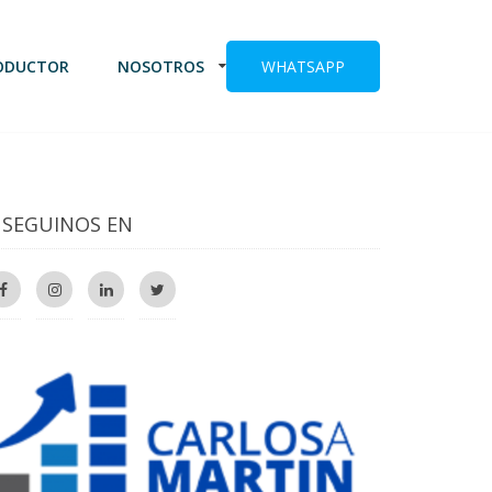
ODUCTOR
NOSOTROS
WHATSAPP
SEGUINOS EN