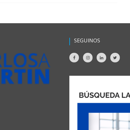
SEGUINOS