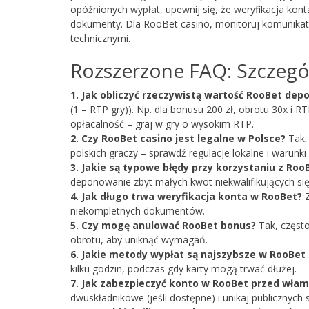
opóźnionych wypłat, upewnij się, że weryfikacja ko
dokumenty. Dla RooBet casino, monitoruj komunikat
technicznymi.
Rozszerzone FAQ: Szczegó
1. Jak obliczyć rzeczywistą wartość RooBet dep
(1 – RTP gry)). Np. dla bonusu 200 zł, obrotu 30x i R
opłacalność – graj w gry o wysokim RTP.
2. Czy RooBet casino jest legalne w Polsce?
Tak,
polskich graczy – sprawdź regulacje lokalne i warunki 
3. Jakie są typowe błędy przy korzystaniu z Ro
deponowanie zbyt małych kwot niekwalifikujących się
4. Jak długo trwa weryfikacja konta w RooBet?
Z
niekompletnych dokumentów.
5. Czy mogę anulować RooBet bonus?
Tak, często
obrotu, aby uniknąć wymagań.
6. Jakie metody wypłat są najszybsze w RooBet
kilku godzin, podczas gdy karty mogą trwać dłużej.
7. Jak zabezpieczyć konto w RooBet przed wła
dwuskładnikowe (jeśli dostępne) i unikaj publicznych si