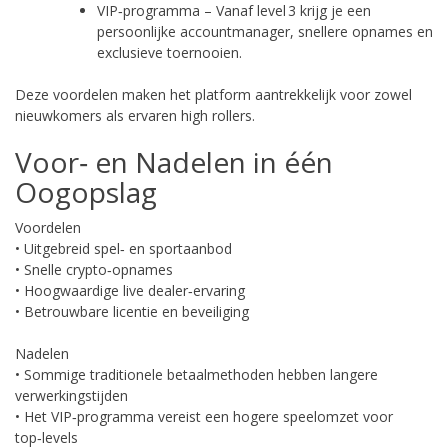
VIP‑programma – Vanaf level 3 krijg je een
persoonlijke accountmanager, snellere opnames en
exclusieve toernooien.
Deze voordelen maken het platform aantrekkelijk voor zowel
nieuwkomers als ervaren high rollers.
Voor‑ en Nadelen in één
Oogopslag
Voordelen
• Uitgebreid spel‑ en sportaanbod
• Snelle crypto‑opnames
• Hoogwaardige live dealer‑ervaring
• Betrouwbare licentie en beveiliging
Nadelen
• Sommige traditionele betaalmethoden hebben langere
verwerkingstijden
• Het VIP‑programma vereist een hogere speelomzet voor
top‑levels