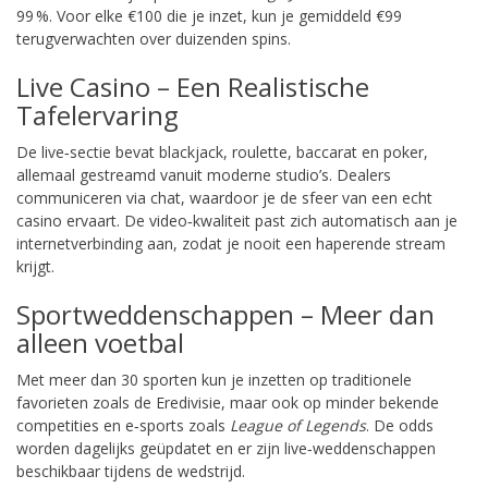
99 %. Voor elke €100 die je inzet, kun je gemiddeld €99
terugverwachten over duizenden spins.
Live Casino – Een Realistische
Tafelervaring
De live‑sectie bevat blackjack, roulette, baccarat en poker,
allemaal gestreamd vanuit moderne studio’s. Dealers
communiceren via chat, waardoor je de sfeer van een echt
casino ervaart. De video‑kwaliteit past zich automatisch aan je
internetverbinding aan, zodat je nooit een haperende stream
krijgt.
Sportweddenschappen – Meer dan
alleen voetbal
Met meer dan 30 sporten kun je inzetten op traditionele
favorieten zoals de Eredivisie, maar ook op minder bekende
competities en e‑sports zoals
League of Legends
. De odds
worden dagelijks geüpdatet en er zijn live‑weddenschappen
beschikbaar tijdens de wedstrijd.