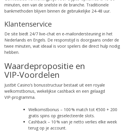
minuten, een van de snelste in de branche. Traditionele
bankmethoden blijven binnen de gebruikelijke 24‑48 uur.
Klantenservice
De site biedt 24/7 live‑chat en e‑mailondersteuning in het
Nederlands en Engels. De responstijd is doorgaans onder de
twee minuten, wat ideaal is voor spelers die direct hulp nodig
hebben.
Waardepropositie en
VIP‑Voordelen
Justbit Casino’s bonusstructuur bestaat uit een royale
welkomstbonus, wekelijkse cashback en een gelaagd
VIP‑programma.
Welkomstbonus – 100 % match tot €500 + 200
gratis spins op geselecteerde slots.
Cashback – 10 % van je netto verlies elke week
terug op je account.