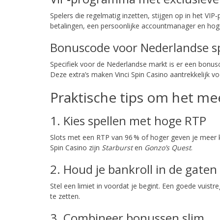
Spelers die regelmatig inzetten, stijgen op in het V
betalingen, een persoonlijke accountmanager en hog
Bonuscode voor Nederlandse s
Specifiek voor de Nederlandse markt is er een bonusco
Deze extra’s maken Vinci Spin Casino aantrekkelijk vo
Praktische tips om het me
1. Kies spellen met hoge RTP
Slots met een RTP van 96 % of hoger geven je meer k
Spin Casino zijn
Starburst
en
Gonzo’s Quest
.
2. Houd je bankroll in de gaten
Stel een limiet in voordat je begint. Een goede vuistre
te zetten.
3. Combineer bonussen slim