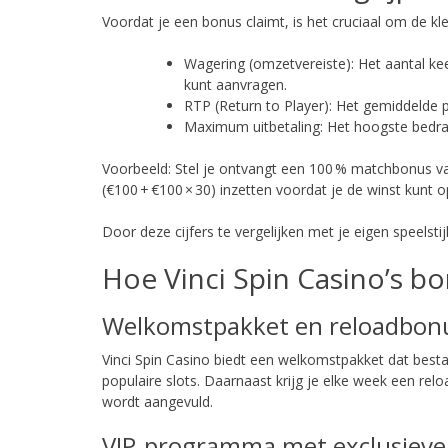
Voordat je een bonus claimt, is het cruciaal om de klei
Wagering (omzetvereiste): Het aantal kee
kunt aanvragen.
RTP (Return to Player): Het gemiddelde pe
Maximum uitbetaling: Het hoogste bedra
Voorbeeld: Stel je ontvangt een 100 % matchbonus v
(€100 + €100 × 30) inzetten voordat je de winst kunt
Door deze cijfers te vergelijken met je eigen speelsti
Hoe Vinci Spin Casino’s b
Welkomstpakket en reloadbon
Vinci Spin Casino biedt een welkomstpakket dat best
populaire slots. Daarnaast krijg je elke week een re
wordt aangevuld.
VIP‑programma met exclusieve