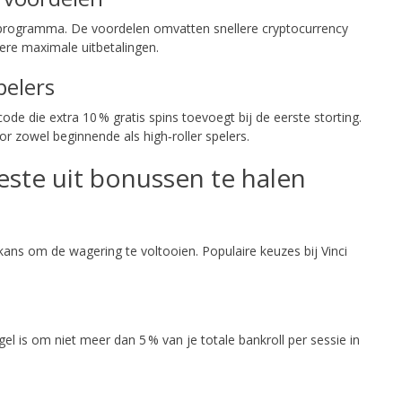
IP‑programma. De voordelen omvatten snellere cryptocurrency
ere maximale uitbetalingen.
pelers
de die extra 10 % gratis spins toevoegt bij de eerste storting.
or zowel beginnende als high‑roller spelers.
este uit bonussen te halen
ans om de wagering te voltooien. Populaire keuzes bij Vinci
gel is om niet meer dan 5 % van je totale bankroll per sessie in