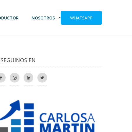
ODUCTOR
NOSOTROS
WHATSAPP
SEGUINOS EN