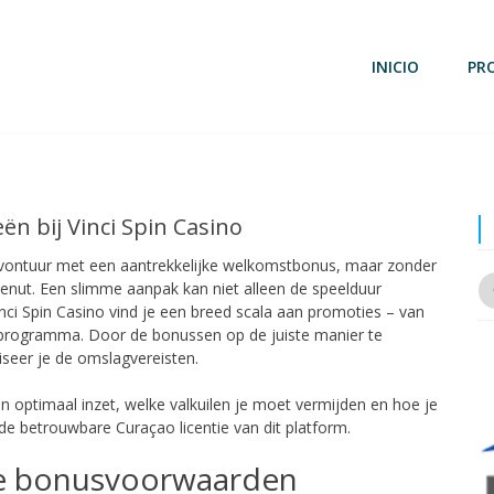
INICIO
PR
n bij Vinci Spin Casino
‑avontuur met een aantrekkelijke welkomstbonus, maar zonder
benut. Een slimme aanpak kan niet alleen de speelduur
nci Spin Casino vind je een breed scala aan promoties – van
‑programma. Door de bonussen op de juiste manier te
iseer je de omslagvereisten.
gen optimaal inzet, welke valkuilen je moet vermijden en hoe je
 de betrouwbare Curaçao licentie van dit platform.
de bonusvoorwaarden