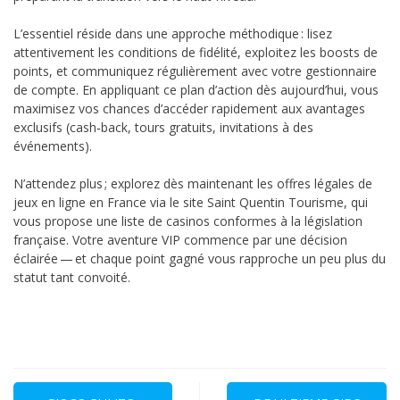
L’essentiel réside dans une approche méthodique : lisez
attentivement les conditions de fidélité, exploitez les boosts de
points, et communiquez régulièrement avec votre gestionnaire
de compte. En appliquant ce plan d’action dès aujourd’hui, vous
maximisez vos chances d’accéder rapidement aux avantages
exclusifs (cash‑back, tours gratuits, invitations à des
événements).
N’attendez plus ; explorez dès maintenant les offres légales de
jeux en ligne en France via le site Saint Quentin Tourisme, qui
vous propose une liste de casinos conformes à la législation
française. Votre aventure VIP commence par une décision
éclairée — et chaque point gagné vous rapproche un peu plus du
statut tant convoité.
Navegación