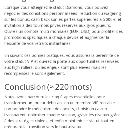
Lorsque vous atteignez le statut Diamond, vous pouvez
négocier des conditions personnalisées : réduction du wagering
sur les bonus, cash‑back sur les pertes supérieures à 5 000 €, et
invitation à des tournois privés réservés aux gros joueurs.
Ouvrez un compte multi‑monnaies (EUR, USD) pour profiter des
promotions spécifiques à chaque devise et augmenter la
flexibilité de vos retraits instantanés.
En suivant ces bonnes pratiques, vous assurez la pérennité de
votre statut VIP et ouvrez la porte aux opportunités réservées
aux high‑rollers, où les enjeux sont plus élevés mais les
récompenses le sont également.
Conclusion (≈ 220 mots)
Nous avons parcouru les cinq étapes essentielles pour
transformer un joueur débutant en un membre VIP rentable :
comprendre le mécanisme des points, choisir un casino
transparent, optimiser chaque session, gravir les niveaux grâce
à des stratégies ciblées, et enfin maintenir ce statut tout en
préparant la transition vers le haut‑niveau.