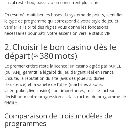
calcul reste flou, passez à un concurrent plus clair.
En résumé, maîtriser les bases du système de points, identifier
le type de programme qui correspond à votre style de jeu et
vérifier la lisibilité des règles vous donne les fondations
nécessaires pour bâtir votre ascension vers le statut VIP.
2. Choisir le bon casino dès le
départ (≈ 380 mots)
Le premier critère reste la licence : un casino agréé par l’ARJEL
(ou l’ANJ) garantit la légalité du jeu d’argent réel en France.
Ensuite, la réputation du site (avis des joueurs, durée
d’existence) et la variété de l’offre (machines à sous,
vidéo‑poker, live casino) sont importantes, mais le facteur
décisif pour votre progression est la structure du programme de
fidélité.
Comparaison de trois modèles de
programmes