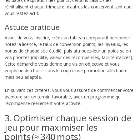
les dates d’expiration des points ; certains casinos les
réinitialisent chaque trimestre, d’autres les conservent tant que
vous restez actif.
Astuce pratique
Avant de vous inscrire, créez un tableau comparatif personnel :
notez la licence, le taux de conversion points, les niveaux, les
bonus de chaque site étudié, puis attribuez‑leur un poids selon
vos priorités (rapidité, valeur des récompenses, facilité d’accès).
Cette démarche vous donne une vision objective et vous
empêche de choisir sous le coup d’une promotion alléchante
mais peu adaptée.
En suivant ces critères, vous vous assurez de commencer votre
aventure sur un terrain favorable, avec un programme qui
récompense réellement votre activité.
3. Optimiser chaque session de
jeu pour maximiser les
points (≈ 340 mots)