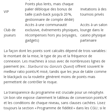
Points plus lents, mais chaque
palier débloque des bonus de
Invitations à des
VIP
taille (cash‑back jusqu’à 20 %,
tournois privés
gestionnaire de compte dédié)
Accès à une communauté
Accès à un salon
Club de
exclusive, événements physiques,
lounge dans le
joueurs
récompenses hors jeu (voyages,
casino physique
gadgets)
partenaire
La façon dont les points sont calculés dépend de trois variables :
le montant de la mise, le type de jeu et la fréquence de
connexion. Les machines à sous avec de nombreuses lignes de
paiement (ex. :
Starburst
ou
Gonzo’s Quest
) offrent souvent le
meilleur ratio points/€ misé, tandis que les jeux de table comme
le blackjack ou la roulette génèrent moins de points mais
permettent de contrôler le risque.
La transparence du programme est cruciale pour un néophyte.
Un bon site expose clairement le tableau de conversion points/€
et les conditions de chaque niveau, sans clauses cachées. Lisez
toujours la section « Programme de fidélité » dans les CGU ; si le