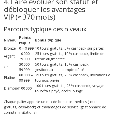
4. Faire évoluer son statut et
débloquer les avantages
VIP (≈ 370 mots)
Parcours typique des niveaux
Points
Niveau
Bonus typique
requis
Bronze
0 – 9 999
10 tours gratuits, 5 % cashback sur pertes
10 000 –
25 tours gratuits, 10 % cashback, limite de
Argent
29 999
retrait augmentée
30 000 –
50 tours gratuits, 15 % cashback,
Or
59 999
gestionnaire de compte dédié
60 000 –
75 tours gratuits, 20 % cashback, invitations à
Platine
99 999
tournois privés
100 tours gratuits, 25 % cashback, voyage
Diamond
100 000+
tout‑frais payé, accès lounge
Chaque palier apporte un mix de bonus immédiats (tours
gratuits, cash‑back) et d’avantages de service (gestionnaire de
compte, invitations).