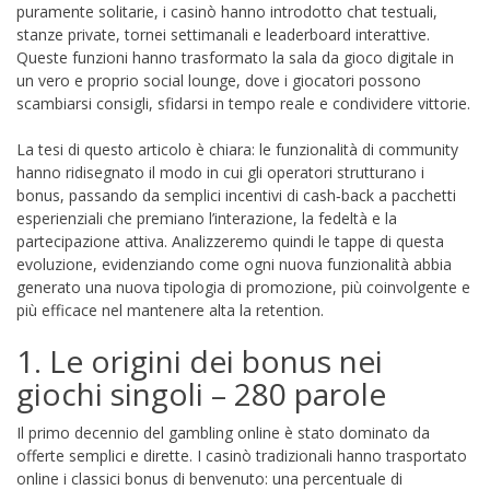
puramente solitarie, i casinò hanno introdotto chat testuali,
stanze private, tornei settimanali e leaderboard interattive.
Queste funzioni hanno trasformato la sala da gioco digitale in
un vero e proprio social lounge, dove i giocatori possono
scambiarsi consigli, sfidarsi in tempo reale e condividere vittorie.
La tesi di questo articolo è chiara: le funzionalità di community
hanno ridisegnato il modo in cui gli operatori strutturano i
bonus, passando da semplici incentivi di cash‑back a pacchetti
esperienziali che premiano l’interazione, la fedeltà e la
partecipazione attiva. Analizzeremo quindi le tappe di questa
evoluzione, evidenziando come ogni nuova funzionalità abbia
generato una nuova tipologia di promozione, più coinvolgente e
più efficace nel mantenere alta la retention.
1. Le origini dei bonus nei
giochi singoli – 280 parole
Il primo decennio del gambling online è stato dominato da
offerte semplici e dirette. I casinò tradizionali hanno trasportato
online i classici bonus di benvenuto: una percentuale di