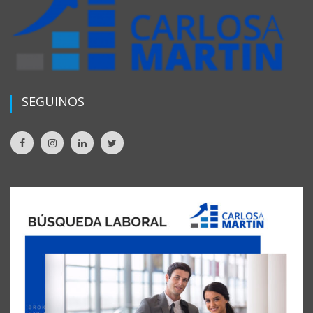
SEGUINOS