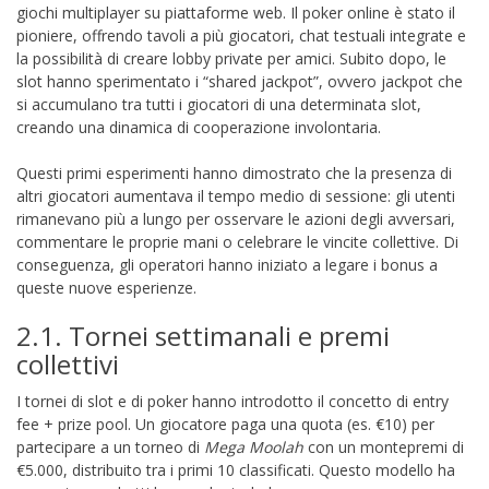
giochi multiplayer su piattaforme web. Il poker online è stato il
pioniere, offrendo tavoli a più giocatori, chat testuali integrate e
la possibilità di creare lobby private per amici. Subito dopo, le
slot hanno sperimentato i “shared jackpot”, ovvero jackpot che
si accumulano tra tutti i giocatori di una determinata slot,
creando una dinamica di cooperazione involontaria.
Questi primi esperimenti hanno dimostrato che la presenza di
altri giocatori aumentava il tempo medio di sessione: gli utenti
rimanevano più a lungo per osservare le azioni degli avversari,
commentare le proprie mani o celebrare le vincite collettive. Di
conseguenza, gli operatori hanno iniziato a legare i bonus a
queste nuove esperienze.
2.1. Tornei settimanali e premi
collettivi
I tornei di slot e di poker hanno introdotto il concetto di entry
fee + prize pool. Un giocatore paga una quota (es. €10) per
partecipare a un torneo di
Mega Moolah
con un montepremi di
€5.000, distribuito tra i primi 10 classificati. Questo modello ha