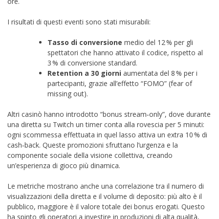
ore.
I risultati di questi eventi sono stati misurabili:
Tasso di conversione
medio del 12 % per gli
spettatori che hanno attivato il codice, rispetto al
3 % di conversione standard.
Retention a 30 giorni
aumentata del 8 % per i
partecipanti, grazie all’effetto “FOMO” (fear of
missing out).
Altri casinò hanno introdotto “bonus stream‑only”, dove durante
una diretta su Twitch un timer conta alla rovescia per 5 minuti:
ogni scommessa effettuata in quel lasso attiva un extra 10 % di
cash‑back. Queste promozioni sfruttano l’urgenza e la
componente sociale della visione collettiva, creando
un’esperienza di gioco più dinamica.
Le metriche mostrano anche una correlazione tra il numero di
visualizzazioni della diretta e il volume di deposito: più alto è il
pubblico, maggiore è il valore totale dei bonus erogati. Questo
ha spinto gli operatori a investire in produzioni di alta qualità,