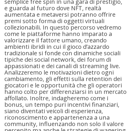
semplice free spin in una gara di prestigio,
e guarda al futuro dove NFT, realtà
aumentata e metaversi potranno offrire
premi sotto forma di oggetti virtuali
collezionabili. In questo percorso vedremo
come le piattaforme hanno imparato a
valorizzare il fattore umano, creando
ambienti ibridi in cui il gioco d’azzardo
tradizionale si fonde con dinamiche sociali
tipiche dei social network, dei forum di
appassionati e dei canali di streaming live.
Analizzeremo le motivazioni dietro ogni
cambiamento, gli effetti sulla retention dei
giocatori e le opportunità che gli operatori
hanno colto per differenziarsi in un mercato
affollato. Inoltre, indagheremo come i
bonus, un tempo puri incentivi finanziari,
siano diventati veicoli di esperienza,
riconoscimento e appartenenza a una
community, influenzando non solo il valore
percepito ma anche le strategie di wagering