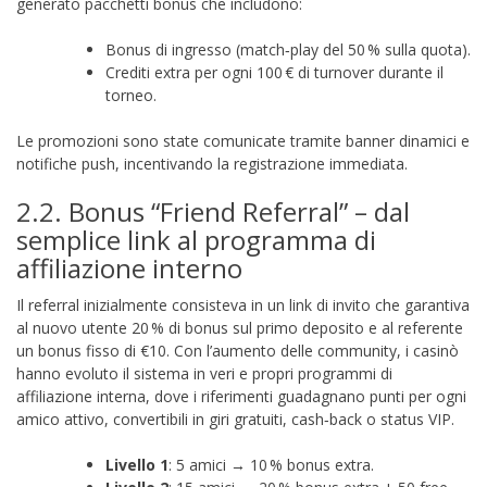
generato pacchetti bonus che includono:
Bonus di ingresso (match‑play del 50 % sulla quota).
Crediti extra per ogni 100 € di turnover durante il
torneo.
Le promozioni sono state comunicate tramite banner dinamici e
notifiche push, incentivando la registrazione immediata.
2.2. Bonus “Friend Referral” – dal
semplice link al programma di
affiliazione interno
Il referral inizialmente consisteva in un link di invito che garantiva
al nuovo utente 20 % di bonus sul primo deposito e al referente
un bonus fisso di €10. Con l’aumento delle community, i casinò
hanno evoluto il sistema in veri e propri programmi di
affiliazione interna, dove i riferimenti guadagnano punti per ogni
amico attivo, convertibili in giri gratuiti, cash‑back o status VIP.
Livello 1
: 5 amici → 10 % bonus extra.