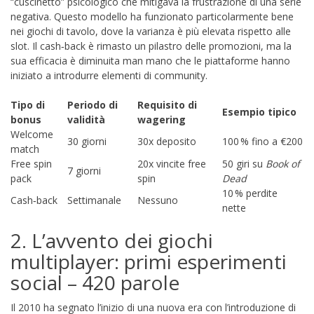
“cuscinetto” psicologico che mitigava la frustrazione di una serie
negativa. Questo modello ha funzionato particolarmente bene
nei giochi di tavolo, dove la varianza è più elevata rispetto alle
slot. Il cash‑back è rimasto un pilastro delle promozioni, ma la
sua efficacia è diminuita man mano che le piattaforme hanno
iniziato a introdurre elementi di community.
Tipo di
Periodo di
Requisito di
Esempio tipico
bonus
validità
wagering
Welcome
30 giorni
30x deposito
100 % fino a €200
match
Free spin
20x vincite free
50 giri su
Book of
7 giorni
pack
spin
Dead
10 % perdite
Cash‑back
Settimanale
Nessuno
nette
2. L’avvento dei giochi
multiplayer: primi esperimenti
social – 420 parole
Il 2010 ha segnato l’inizio di una nuova era con l’introduzione di