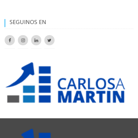
SEGUINOS EN