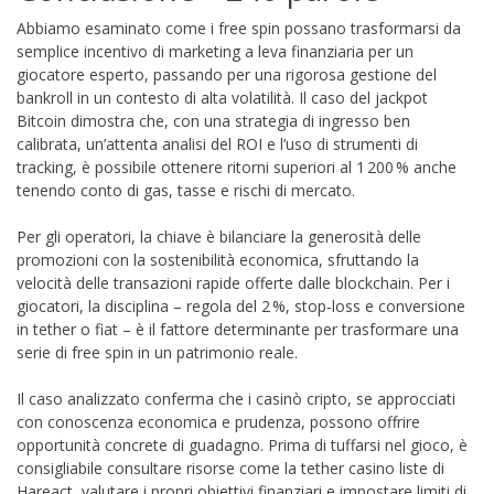
Abbiamo esaminato come i free spin possano trasformarsi da
semplice incentivo di marketing a leva finanziaria per un
giocatore esperto, passando per una rigorosa gestione del
bankroll in un contesto di alta volatilità. Il caso del jackpot
Bitcoin dimostra che, con una strategia di ingresso ben
calibrata, un’attenta analisi del ROI e l’uso di strumenti di
tracking, è possibile ottenere ritorni superiori al 1 200 % anche
tenendo conto di gas, tasse e rischi di mercato.
Per gli operatori, la chiave è bilanciare la generosità delle
promozioni con la sostenibilità economica, sfruttando la
velocità delle transazioni rapide offerte dalle blockchain. Per i
giocatori, la disciplina – regola del 2 %, stop‑loss e conversione
in tether o fiat – è il fattore determinante per trasformare una
serie di free spin in un patrimonio reale.
Il caso analizzato conferma che i casinò cripto, se approcciati
con conoscenza economica e prudenza, possono offrire
opportunità concrete di guadagno. Prima di tuffarsi nel gioco, è
consigliabile consultare risorse come la tether casino liste di
Hareact, valutare i propri obiettivi finanziari e impostare limiti di