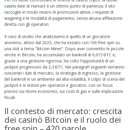
casino liste
di Hareact è un ottimo punto di partenza. Il sito
raccoglie in modo neutro le promozioni attive, i requisiti di
wagering e le modalità di pagamento, senza alcuna affiliazione
diretta con gli operatori.
Il caso di studio che analizziamo è quello di un giocatore
anonimo, attivo dal 2023, che ha iniziato con 100 free spin su
una slot a tema “Bitcoin Miner”. Dopo aver convertito le piccole
vincite in Bitcoin, ha accumulato un bankroll di 0,015 BTC e,
grazie a una gestione rigorosa, ha colto l’opportunità di un
jackpot progressivo da 2,3 BTC. Nei paragrafi seguenti verranno
sviscerati i dati di mercato, la strategia di ingresso, la gestione
del bankroll in un ambiente ad alta volatilità, il colpo di scena del
jackpot e le lezioni per operatori e giocatori, con un focus
preciso sui ritorni economici, sui costi di gas e sulle implicazioni
fiscali.
Il contesto di mercato: crescita
dei casinò Bitcoin e il ruolo dei
free spin – 420 parole