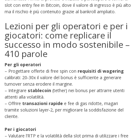
slot con entry fee in Bitcoin, dove il valore di ingresso è più alto
ma il rischio è più contenuto grazie al bankroll ampliato.
Lezioni per gli operatori e per i
giocatori: come replicare il
successo in modo sostenibile –
410 parole
Per gli operatori
– Progettare offerte di free spin con
requisiti di wagering
calibrati: 20‑30x il valore del bonus è sufficiente a generare
turnover senza erodere il margine.
– Integrare
stablecoin
(tether) nei bonus per attrarre utenti
attenti alla volatilità.
– Offrire
transazioni rapide
e fee di gas ridotte, magari
tramite soluzioni layer‑2, per migliorare la soddisfazione del
cliente.
Per i giocatori
– Valutare l’RTP e la volatilità della slot prima di utilizzare i free