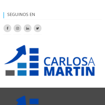
SEGUINOS EN