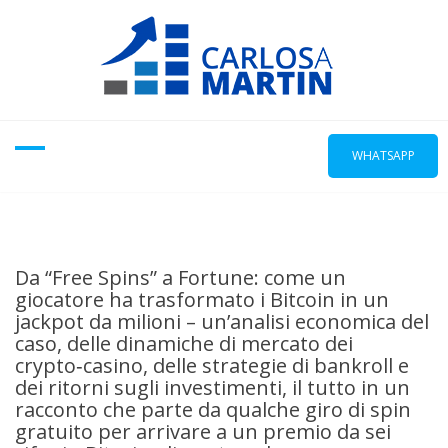
Skip
to
content
WHATSAPP
Da “Free Spins” a Fortune: come un
giocatore ha trasformato i Bitcoin in un
jackpot da milioni – un’analisi economica del
caso, delle dinamiche di mercato dei
crypto‑casino, delle strategie di bankroll e
dei ritorni sugli investimenti, il tutto in un
racconto che parte da qualche giro di spin
gratuito per arrivare a un premio da sei