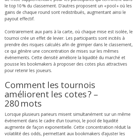
le top 10 % du classement. D’autres proposent un « pool » où les
gains de chaque round sont redistribués, augmentant ainsi le
payout effectif.
Contrairement aux paris à la carte, où chaque mise est isolée, le
tournoi crée un effet de levier. Les participants sont incités à
prendre des risques calculés afin de grimper dans le classement,
ce qui génère une concentration de mises sur les mêmes
événements. Cette densité améliore la liquidité du marché et
pousse les bookmakers à proposer des cotes plus attractives
pour retenir les joueurs.
Comment les tournois
améliorent les cotes ? –
280 mots
Lorsque plusieurs parieurs misent simultanément sur un même
événement dans le cadre d’un tournoi, le pool de liquidité
augmente de façon exponentielle. Cette concentration réduit la
volatilité des odds, permettant aux bookmakers d’ajuster les