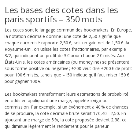
Les bases des cotes dans les
paris sportifs – 350 mots
Les cotes sont le langage commun des bookmakers. En Europe,
la notation décimale domine : une cote de 2,50 signifie que
chaque euro misé rapporte 2,50 €, soit un gain net de 1,50 €. Au
Royaume‑Uni, on utilise les cotes fractionnaires, par exemple
3/2, qui indiquent un profit de 3 € pour chaque 2 € misés. Aux
États‑Unis, les cotes américaines (ou moneyline) se présentent
sous forme positive ou négative ; +200 veut dire +200 € de profit
pour 100 € misés, tandis que –150 indique qu’il faut miser 150 €
pour gagner 100 €.
Les bookmakers transforment leurs estimations de probabilité
en odds en appliquant une marge, appelée « vig » ou
commission. Par exemple, si un événement a 40 % de chances
de se produire, la cote décimale brute serait 1 / 0,40 = 2,50. En
ajoutant une marge de 5 %, la cote proposée devient 2,38, ce
qui diminue légèrement le rendement pour le parieur.