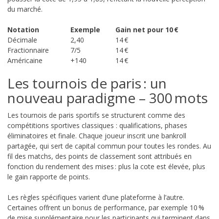
du marché.
Notation
Exemple
Gain net pour 10 €
Décimale
2,40
14 €
Fractionnaire
7/5
14 €
Américaine
+140
14 €
Les tournois de paris : un
nouveau paradigme – 300 mots
Les tournois de paris sportifs se structurent comme des
compétitions sportives classiques : qualifications, phases
éliminatoires et finale. Chaque joueur inscrit une bankroll
partagée, qui sert de capital commun pour toutes les rondes. Au
fil des matchs, des points de classement sont attribués en
fonction du rendement des mises : plus la cote est élevée, plus
le gain rapporte de points.
Les règles spécifiques varient d’une plateforme à l’autre.
Certaines offrent un bonus de performance, par exemple 10 %
de mise supplémentaire pour les participants qui terminent dans