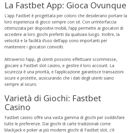
La Fastbet App: Gioca Ovunque
L’app Fastbet è progettata per coloro che desiderano portare la
loro esperienza di gioco sempre con sé. Con un’interfaccia
ottimizzata per dispositivi mobili, l’app permette ai giocatori di
accedere ai loro giochi preferiti da qualsiasi luogo. Inoltre, la
velocità e la facilità d’uso dell’app sono importanti per
mantenere i giocatori coinvolti.
Attraverso l’app, gli utenti possono effettuare scommesse,
giocare a Fastbet slot casino, e gestire il loro account. La
sicurezza è una priorità, e l’applicazione garantisce transazioni
sicure e protette, assicurando che i dati degli utenti siano
sempre al sicuro.
Varietà di Giochi: Fastbet
Casino
Fastbet casino offre una vasta gamma di giochi per soddisfare
tutte le preferenze. Dai giochi di carte tradizionali come
blackjack e poker ai più moderni giochi di Fastbet slot, c’è