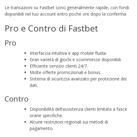
Le transazioni su Fastbet sono generalmente rapide, con fondi
disponibili nel tuo account entro poche ore dopo la conferma.
Pro e Contro di Fastbet
Pro
Interfaccia intuitiva e app mobile fluida.
Gran varietà di giochi e scommesse disponibili.
Efficiente servizio clienti 24/7.
Molte offerte promozionali e bonus.
Sistema di sicurezza avanzato per protezione dei
dati.
Contro
Disponibilità dell’assistenza clienti limitata a fasce
orarie specifiche.
Alcune restrizioni regionali sui metodi di
pagamento.