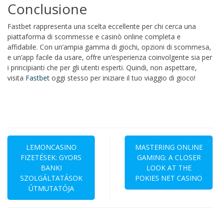
Conclusione
Fastbet rappresenta una scelta eccellente per chi cerca una
piattaforma di scommesse e casinò online completa e
affidabile. Con un’ampia gamma di giochi, opzioni di scommesa,
e un’app facile da usare, offre un’esperienza coinvolgente sia per
i principianti che per gli utenti esperti. Quindi, non aspettare,
visita
Fastbet
oggi stesso per iniziare il tuo viaggio di gioco!
Navegación
de
LEMONCASINO
MASTERING ONLINE
FIZETÉSEK: GYORS
GAMING: A CLOSER
entradas
BANKI
LOOK AT THE
SZOLGÁLTATÁSOK
POKIES NET CASINO
ÚTMUTATÓJA