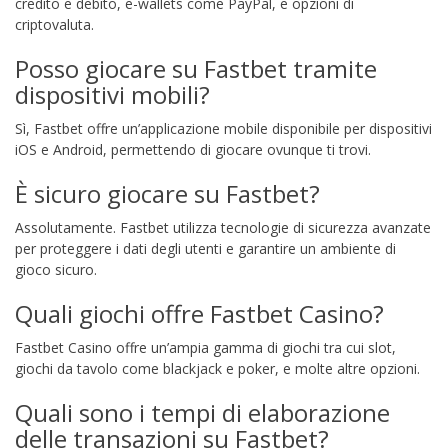
credito e debito, e-wallets come PayPal, e opzioni di
criptovaluta.
Posso giocare su Fastbet tramite
dispositivi mobili?
Sì, Fastbet offre un’applicazione mobile disponibile per dispositivi
iOS e Android, permettendo di giocare ovunque ti trovi.
È sicuro giocare su Fastbet?
Assolutamente. Fastbet utilizza tecnologie di sicurezza avanzate
per proteggere i dati degli utenti e garantire un ambiente di
gioco sicuro.
Quali giochi offre Fastbet Casino?
Fastbet Casino offre un’ampia gamma di giochi tra cui slot,
giochi da tavolo come blackjack e poker, e molte altre opzioni.
Quali sono i tempi di elaborazione
delle transazioni su Fastbet?