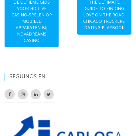
de
DE ULTIEME GIDS
THE ULTIMATE
VOOR HD‑LIVE
GUIDE TO FINDING
entradas
CASINO‑SPELEN OP
LOVE ON THE ROAD:
MOBIELE
CHICAGO TRUCKERS’
APPARATEN BIJ
DATING PLAYBOOK
NOVADREAMS
CASINO
SEGUINOS EN