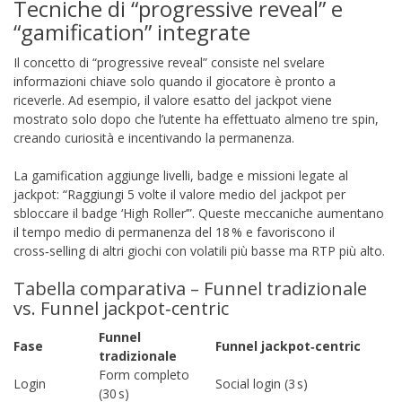
Tecniche di “progressive reveal” e
“gamification” integrate
Il concetto di “progressive reveal” consiste nel svelare
informazioni chiave solo quando il giocatore è pronto a
riceverle. Ad esempio, il valore esatto del jackpot viene
mostrato solo dopo che l’utente ha effettuato almeno tre spin,
creando curiosità e incentivando la permanenza.
La gamification aggiunge livelli, badge e missioni legate al
jackpot: “Raggiungi 5 volte il valore medio del jackpot per
sbloccare il badge ‘High Roller’”. Queste meccaniche aumentano
il tempo medio di permanenza del 18 % e favoriscono il
cross‑selling di altri giochi con volatili più basse ma RTP più alto.
Tabella comparativa – Funnel tradizionale
vs. Funnel jackpot‑centric
Funnel
Fase
Funnel jackpot‑centric
tradizionale
Form completo
Login
Social login (3 s)
(30 s)