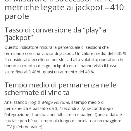
metriche legate ai jackpot – 410
parole
Tasso di conversione da “play” a
“jackpot”
Questo indicatore misura la percentuale di sessioni che
terminano con una vincita di jackpot. Un valore medio del 0,35 %
è considerato eccellente per slot ad alta volatilità; operatori che
hanno introdotto design jackpot‑centric hanno visto il tasso
salire fino al 0,48 %, quasi un aumento del 40 %.
Tempo medio di permanenza nelle
schermate di vincita
Analizzando i log di
Mega Fortune
, il tempo medio di
permanenza è passato da 3,2 secondi a 7,6 secondi dopo
l’integrazione di animazioni full‑screen e badge. Questo dato è
cruciale perché un tempo più lungo è correlato a un maggiore
LTV (Lifetime Value).