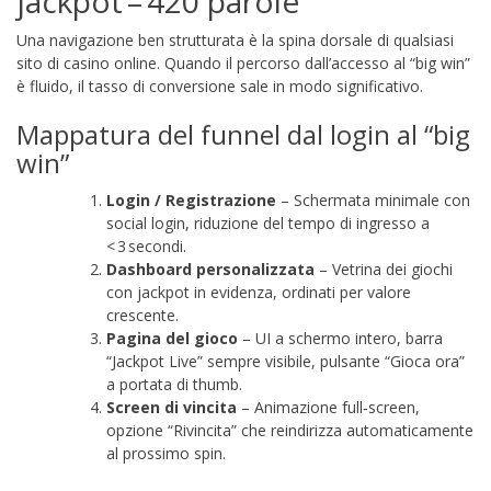
jackpot – 420 parole
Una navigazione ben strutturata è la spina dorsale di qualsiasi
sito di casino online. Quando il percorso dall’accesso al “big win”
è fluido, il tasso di conversione sale in modo significativo.
Mappatura del funnel dal login al “big
win”
Login / Registrazione
– Schermata minimale con
social login, riduzione del tempo di ingresso a
< 3 secondi.
Dashboard personalizzata
– Vetrina dei giochi
con jackpot in evidenza, ordinati per valore
crescente.
Pagina del gioco
– UI a schermo intero, barra
“Jackpot Live” sempre visibile, pulsante “Gioca ora”
a portata di thumb.
Screen di vincita
– Animazione full‑screen,
opzione “Rivincita” che reindirizza automaticamente
al prossimo spin.