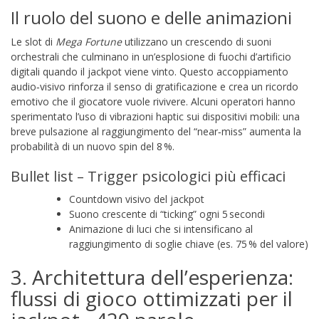
Il ruolo del suono e delle animazioni
Le slot di
Mega Fortune
utilizzano un crescendo di suoni
orchestrali che culminano in un’esplosione di fuochi d’artificio
digitali quando il jackpot viene vinto. Questo accoppiamento
audio‑visivo rinforza il senso di gratificazione e crea un ricordo
emotivo che il giocatore vuole rivivere. Alcuni operatori hanno
sperimentato l’uso di vibrazioni haptic sui dispositivi mobili: una
breve pulsazione al raggiungimento del “near‑miss” aumenta la
probabilità di un nuovo spin del 8 %.
Bullet list – Trigger psicologici più efficaci
Countdown visivo del jackpot
Suono crescente di “ticking” ogni 5 secondi
Animazione di luci che si intensificano al
raggiungimento di soglie chiave (es. 75 % del valore)
3. Architettura dell’esperienza:
flussi di gioco ottimizzati per il