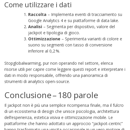
Come utilizzare i dati
Raccolta
– Implementa eventi di tracciamento su
Google Analytics 4 e su piattaforme di data lake.
Analisi
– Segmenta per dispositivo, valore del
jackpot e tipologia di gioco.
Ottimizzazione
– Sperimenta varianti di colore e
suono su segmenti con tasso di conversione
inferiore al 0,2 %.
Stopglobalwarming, pur non operando nel settore, elenca
risorse utili per capire come leggere questi report e interpretare i
dati in modo responsabile, offrendo una panoramica di
strumenti di analytics open‑source.
Conclusione – 180 parole
Il jackpot non è più una semplice ricompensa finale, ma il fulcro
di un ecosistema di design che unisce psicologia, architettura
dell’esperienza, estetica visiva e ottimizzazione mobile. Le
piattaforme che hanno adottato un approccio “jackpot‑centric”
hanno trasformato una vincita occasionale in un vero motore di