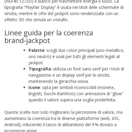
(HEX #C1272D) e bianco per trasmettere energia e lusso. La
tipografia “Playfair Display” è usata nei titoli delle schermate di
vincita, mentre le cifre del jackpot sono renderizzate con un
effetto 3D che simula un cristallo.
Linee guida per la coerenza
brand‑jackpot
Palette
: scegli due colori principali (uno metallico,
uno neutro) e usali per tutti gli elementi legati al
jackpot.
Tipografia
: utilizza un font sans‑serif per i testi di
navigazione e un display serif per le vincite,
mantenendo la gerarchia visiva.
Icone
: opta per simboli riconoscibili (monete,
lingotti, fuochi d’artificio) con animazioni di “glow”
quando il valore supera una soglia predefinita.
Queste scelte non solo migliorano la percezione di valore, ma
aumentano la coerenza tra le diverse piattaforme (web, iOS,
Android), riducendo il tasso di abbandono del 9 % dovuto a
incoerenze visive.