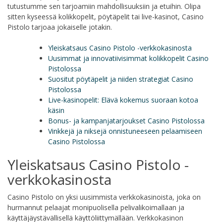
tutustumme sen tarjoamiin mahdollisuuksiin ja etuihin. Olipa
sitten kyseessä kolikkopelit, pöytäpelit tai live-kasinot, Casino
Pistolo tarjoaa jokaiselle jotakin.
Yleiskatsaus Casino Pistolo -verkkokasinosta
Uusimmat ja innovatiivisimmat kolikkopelit Casino
Pistolossa
Suositut pöytäpelit ja niiden strategiat Casino
Pistolossa
Live-kasinopelit: Elävä kokemus suoraan kotoa
käsin
Bonus- ja kampanjatarjoukset Casino Pistolossa
Vinkkejä ja niksejä onnistuneeseen pelaamiseen
Casino Pistolossa
Yleiskatsaus Casino Pistolo -
verkkokasinosta
Casino Pistolo on yksi uusimmista verkkokasinoista, joka on
hurmannut pelaajat monipuolisella pelivalikoimallaan ja
käyttäjäystävällisellä käyttöliittymällään. Verkkokasinon