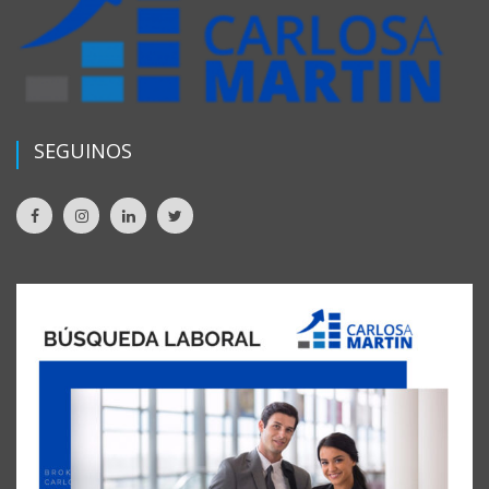
SEGUINOS