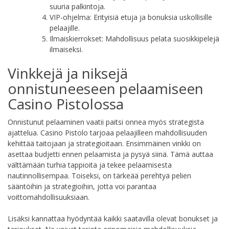
suuria palkintoja.
VIP-ohjelma: Erityisiä etuja ja bonuksia uskollisille
pelaajille.
Ilmaiskierrokset: Mahdollisuus pelata suosikkipelejä
ilmaiseksi.
Vinkkejä ja niksejä
onnistuneeseen pelaamiseen
Casino Pistolossa
Onnistunut pelaaminen vaatii paitsi onnea myös strategista
ajattelua. Casino Pistolo tarjoaa pelaajilleen mahdollisuuden
kehittää taitojaan ja strategioitaan. Ensimmäinen vinkki on
asettaa budjetti ennen pelaamista ja pysyä siinä. Tämä auttaa
välttämään turhia tappioita ja tekee pelaamisesta
nautinnollisempaa. Toiseksi, on tärkeää perehtyä pelien
sääntöihin ja strategioihin, jotta voi parantaa
voittomahdollisuuksiaan.
Lisäksi kannattaa hyödyntää kaikki saatavilla olevat bonukset ja