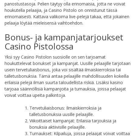
panostustasoja. Pelien täytyy olla erinomaisia, jotta ne voivat
houkutella pelaajia, ja Casino Pistolo on onnistunut tässä
erinomaisesti. Kattava valikoima live-pelejä takaa, että jokainen
pelaaja löytää mieleisensä vaihtoehdon.
Bonus- ja kampanjatarjoukset
Casino Pistolossa
Yksi syy Casino Pistolon suosiolle on sen tarjoamat
houkuttelevat bonukset ja kampanjat. Uusille pelaajille tarjotaan
usein tervetuliaisbonus, joka voi sisältää ilmaiskierroksia tai
talletusbonuksia. Tämä antaa pelaajille mahdollisuuden kokeilla
erilaisia pelejä ilman suurta taloudellista riskiä. Lisäksi kasino
tarjoaa säännöllisiä kampanjoita ja turnauksia, joissa pelaajat
voivat voittaa upeita palkintoja.
Tervetuliaisbonus: Ilmaiskierroksia ja
talletusbonuksia uusille pelaajille.
Viikoittaiset kampanjat: Erilaisia tarjouksia ja
bonuksia aktiivisille pelaajille.
Turnaukset: Kilpailuja, joissa pelaajat voivat voittaa