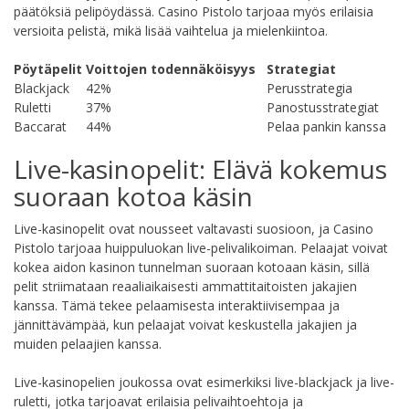
päätöksiä pelipöydässä. Casino Pistolo tarjoaa myös erilaisia
versioita pelistä, mikä lisää vaihtelua ja mielenkiintoa.
Pöytäpelit
Voittojen todennäköisyys
Strategiat
Blackjack
42%
Perusstrategia
Ruletti
37%
Panostusstrategiat
Baccarat
44%
Pelaa pankin kanssa
Live-kasinopelit: Elävä kokemus
suoraan kotoa käsin
Live-kasinopelit ovat nousseet valtavasti suosioon, ja Casino
Pistolo tarjoaa huippuluokan live-pelivalikoiman. Pelaajat voivat
kokea aidon kasinon tunnelman suoraan kotoaan käsin, sillä
pelit striimataan reaaliaikaisesti ammattitaitoisten jakajien
kanssa. Tämä tekee pelaamisesta interaktiivisempaa ja
jännittävämpää, kun pelaajat voivat keskustella jakajien ja
muiden pelaajien kanssa.
Live-kasinopelien joukossa ovat esimerkiksi live-blackjack ja live-
ruletti, jotka tarjoavat erilaisia pelivaihtoehtoja ja