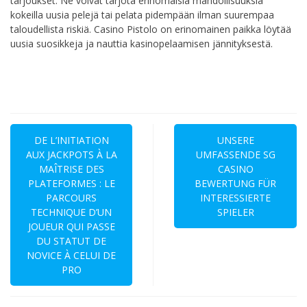
tarjoukset. Ne voivat tarjota erinomaisia mahdollisuuksia
kokeilla uusia pelejä tai pelata pidempään ilman suurempaa
taloudellista riskiä. Casino Pistolo on erinomainen paikka löytää
uusia suosikkeja ja nauttia kasinopelaamisen jännityksestä.
Navegación
de
DE L’INITIATION
UNSERE
AUX JACKPOTS À LA
UMFASSENDE SG
entradas
MAÎTRISE DES
CASINO
PLATEFORMES : LE
BEWERTUNG FÜR
PARCOURS
INTERESSIERTE
TECHNIQUE D’UN
SPIELER
JOUEUR QUI PASSE
DU STATUT DE
NOVICE À CELUI DE
PRO