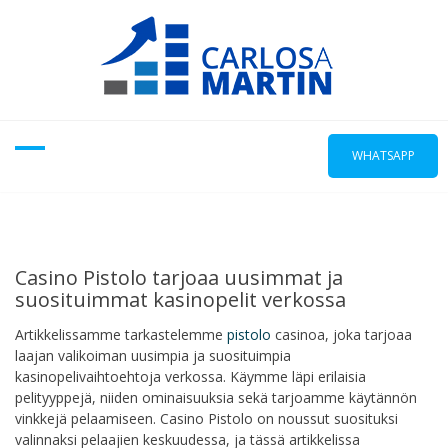
Skip
to
content
WHATSAPP
Casino Pistolo tarjoaa uusimmat ja
suosituimmat kasinopelit verkossa
Artikkelissamme tarkastelemme
pistolo
casinoa, joka tarjoaa
laajan valikoiman uusimpia ja suosituimpia
kasinopelivaihtoehtoja verkossa. Käymme läpi erilaisia
pelityyppejä, niiden ominaisuuksia sekä tarjoamme käytännön
vinkkejä pelaamiseen. Casino Pistolo on noussut suosituksi
valinnaksi pelaajien keskuudessa, ja tässä artikkelissa