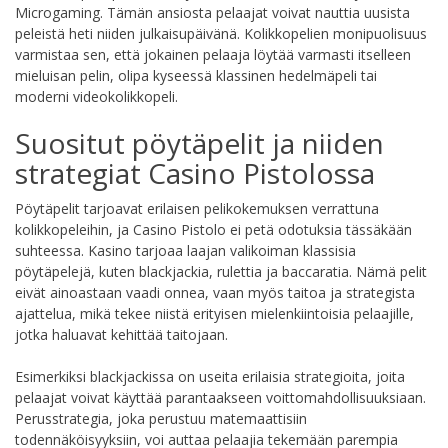
Microgaming. Tämän ansiosta pelaajat voivat nauttia uusista
peleistä heti niiden julkaisupäivänä. Kolikkopelien monipuolisuus
varmistaa sen, että jokainen pelaaja löytää varmasti itselleen
mieluisan pelin, olipa kyseessä klassinen hedelmäpeli tai
moderni videokolikkopeli.
Suositut pöytäpelit ja niiden
strategiat Casino Pistolossa
Pöytäpelit tarjoavat erilaisen pelikokemuksen verrattuna
kolikkopeleihin, ja Casino Pistolo ei petä odotuksia tässäkään
suhteessa. Kasino tarjoaa laajan valikoiman klassisia
pöytäpelejä, kuten blackjackia, rulettia ja baccaratia. Nämä pelit
eivät ainoastaan vaadi onnea, vaan myös taitoa ja strategista
ajattelua, mikä tekee niistä erityisen mielenkiintoisia pelaajille,
jotka haluavat kehittää taitojaan.
Esimerkiksi blackjackissa on useita erilaisia strategioita, joita
pelaajat voivat käyttää parantaakseen voittomahdollisuuksiaan.
Perusstrategia, joka perustuu matemaattisiin
todennäköisyyksiin, voi auttaa pelaajia tekemään parempia