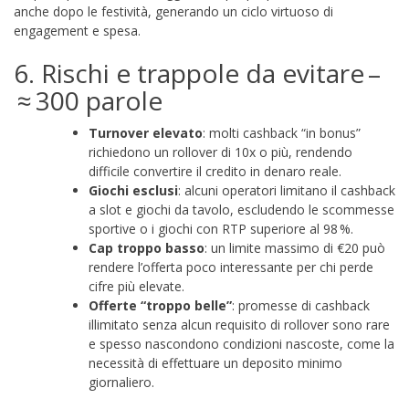
anche dopo le festività, generando un ciclo virtuoso di
engagement e spesa.
6. Rischi e trappole da evitare –
≈ 300 parole
Turnover elevato
: molti cashback “in bonus”
richiedono un rollover di 10x o più, rendendo
difficile convertire il credito in denaro reale.
Giochi esclusi
: alcuni operatori limitano il cashback
a slot e giochi da tavolo, escludendo le scommesse
sportive o i giochi con RTP superiore al 98 %.
Cap troppo basso
: un limite massimo di €20 può
rendere l’offerta poco interessante per chi perde
cifre più elevate.
Offerte “troppo belle”
: promesse di cashback
illimitato senza alcun requisito di rollover sono rare
e spesso nascondono condizioni nascoste, come la
necessità di effettuare un deposito minimo
giornaliero.