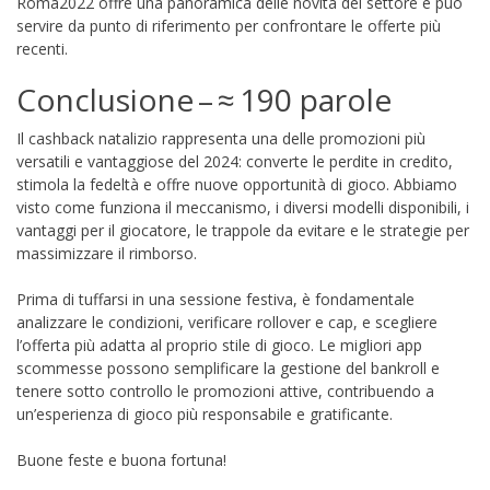
Roma2022 offre una panoramica delle novità del settore e può
servire da punto di riferimento per confrontare le offerte più
recenti.
Conclusione – ≈ 190 parole
Il cashback natalizio rappresenta una delle promozioni più
versatili e vantaggiose del 2024: converte le perdite in credito,
stimola la fedeltà e offre nuove opportunità di gioco. Abbiamo
visto come funziona il meccanismo, i diversi modelli disponibili, i
vantaggi per il giocatore, le trappole da evitare e le strategie per
massimizzare il rimborso.
Prima di tuffarsi in una sessione festiva, è fondamentale
analizzare le condizioni, verificare rollover e cap, e scegliere
l’offerta più adatta al proprio stile di gioco. Le migliori app
scommesse possono semplificare la gestione del bankroll e
tenere sotto controllo le promozioni attive, contribuendo a
un’esperienza di gioco più responsabile e gratificante.
Buone feste e buona fortuna!