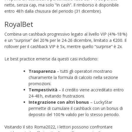
nette, senza cap, ma solo “in cash”. Il rimborso è disponibile
entro 48 h dalla chiusura del periodo (31 dicembre).
RoyalBet
Combina un cashback progressivo legato al livello VIP (4 %‑18 %)
e un “surprise” del 20 % per le 24‑26 dicembre, limitato a €200. Il
rollover per il cashback VIP è 5x, mentre quello “surprise” è 2x.
Le best practice emerse da questi casi includono:
Trasparenza
– tutti gli operatori mostrano
chiaramente la formula di calcolo nella sezione
promozioni.
Tempestività
– il credito viene accreditato entro
24‑48 h, evitando frustrazioni.
Integrazione con altri bonus
– LuckyStar
permette di cumulare il cashback con un bonus di
deposito del 100 % valido per lo stesso periodo.
Visitando il sito Roma2022, i lettori possono confrontare