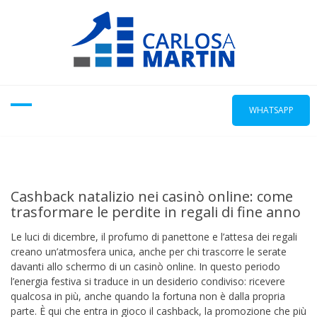
Skip
to
content
WHATSAPP
Cashback natalizio nei casinò online: come
trasformare le perdite in regali di fine anno
Le luci di dicembre, il profumo di panettone e l’attesa dei regali
creano un’atmosfera unica, anche per chi trascorre le serate
davanti allo schermo di un casinò online. In questo periodo
l’energia festiva si traduce in un desiderio condiviso: ricevere
qualcosa in più, anche quando la fortuna non è dalla propria
parte. È qui che entra in gioco il cashback, la promozione che più