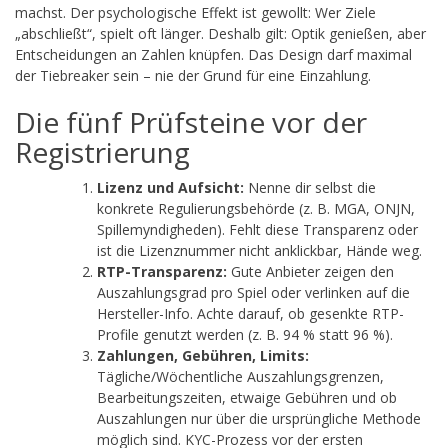
machst. Der psychologische Effekt ist gewollt: Wer Ziele
„abschließt“, spielt oft länger. Deshalb gilt: Optik genießen, aber
Entscheidungen an Zahlen knüpfen. Das Design darf maximal
der Tiebreaker sein – nie der Grund für eine Einzahlung.
Die fünf Prüfsteine vor der
Registrierung
Lizenz und Aufsicht:
Nenne dir selbst die
konkrete Regulierungsbehörde (z. B. MGA, ONJN,
Spillemyndigheden). Fehlt diese Transparenz oder
ist die Lizenznummer nicht anklickbar, Hände weg.
RTP-Transparenz:
Gute Anbieter zeigen den
Auszahlungsgrad pro Spiel oder verlinken auf die
Hersteller-Info. Achte darauf, ob gesenkte RTP-
Profile genutzt werden (z. B. 94 % statt 96 %).
Zahlungen, Gebühren, Limits:
Tägliche/Wöchentliche Auszahlungsgrenzen,
Bearbeitungszeiten, etwaige Gebühren und ob
Auszahlungen nur über die ursprüngliche Methode
möglich sind. KYC-Prozess vor der ersten