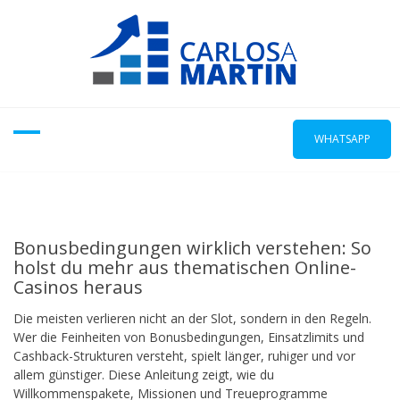
Skip
to
content
WHATSAPP
Bonusbedingungen wirklich verstehen: So
holst du mehr aus thematischen Online-
Casinos heraus
Die meisten verlieren nicht an der Slot, sondern in den Regeln.
Wer die Feinheiten von Bonusbedingungen, Einsatzlimits und
Cashback-Strukturen versteht, spielt länger, ruhiger und vor
allem günstiger. Diese Anleitung zeigt, wie du
Willkommenspakete, Missionen und Treueprogramme