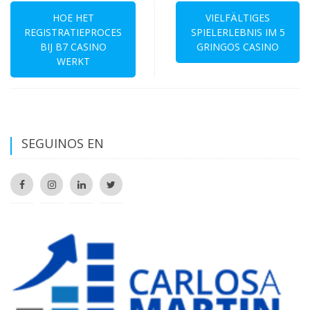
Navegación
de
HOE HET
VIELFÄLTIGES
REGISTRATIEPROCES
SPIELERLEBNIS IM 5
entradas
BIJ B7 CASINO
GRINGOS CASINO
WERKT
SEGUINOS EN