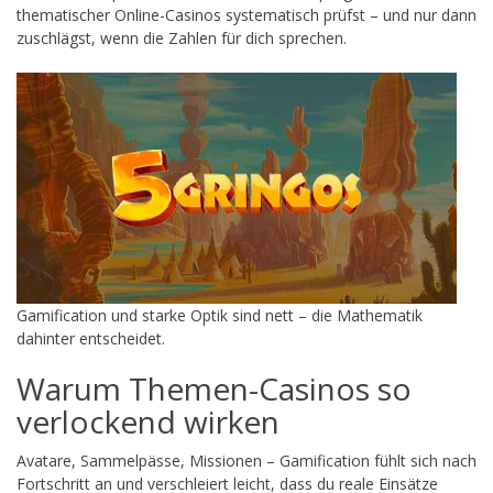
thematischer Online-Casinos systematisch prüfst – und nur dann
zuschlägst, wenn die Zahlen für dich sprechen.
Gamification und starke Optik sind nett – die Mathematik
dahinter entscheidet.
Warum Themen-Casinos so
verlockend wirken
Avatare, Sammelpässe, Missionen – Gamification fühlt sich nach
Fortschritt an und verschleiert leicht, dass du reale Einsätze