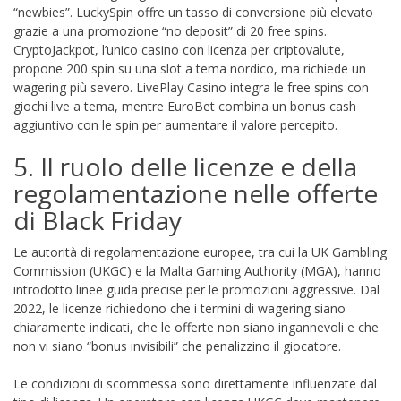
“newbies”. LuckySpin offre un tasso di conversione più elevato
grazie a una promozione “no deposit” di 20 free spins.
CryptoJackpot, l’unico casino con licenza per criptovalute,
propone 200 spin su una slot a tema nordico, ma richiede un
wagering più severo. LivePlay Casino integra le free spins con
giochi live a tema, mentre EuroBet combina un bonus cash
aggiuntivo con le spin per aumentare il valore percepito.
5. Il ruolo delle licenze e della
regolamentazione nelle offerte
di Black Friday
Le autorità di regolamentazione europee, tra cui la UK Gambling
Commission (UKGC) e la Malta Gaming Authority (MGA), hanno
introdotto linee guida precise per le promozioni aggressive. Dal
2022, le licenze richiedono che i termini di wagering siano
chiaramente indicati, che le offerte non siano ingannevoli e che
non vi siano “bonus invisibili” che penalizzino il giocatore.
Le condizioni di scommessa sono direttamente influenzate dal