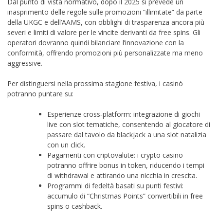
Dal punto di vista normativo, dopo il 2025 si prevede un
inasprimento delle regole sulle promozioni “illimitate” da parte
della UKGC e dell’AAMS, con obblighi di trasparenza ancora più
severi e limiti di valore per le vincite derivanti da free spins. Gli
operatori dovranno quindi bilanciare l’innovazione con la
conformità, offrendo promozioni più personalizzate ma meno
aggressive.
Per distinguersi nella prossima stagione festiva, i casinò
potranno puntare su:
Esperienze cross‑platform: integrazione di giochi
live con slot tematiche, consentendo al giocatore di
passare dal tavolo da blackjack a una slot natalizia
con un click.
Pagamenti con criptovalute: i crypto casino
potranno offrire bonus in token, riducendo i tempi
di withdrawal e attirando una nicchia in crescita.
Programmi di fedeltà basati su punti festivi:
accumulo di “Christmas Points” convertibili in free
spins o cashback.