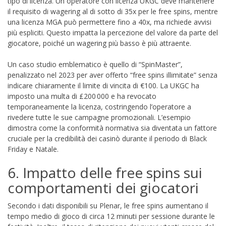
tipo di licenza. Un operatore con licenza UKGC deve mantenere
il requisito di wagering al di sotto di 35x per le free spins, mentre
una licenza MGA può permettere fino a 40x, ma richiede avvisi
più espliciti. Questo impatta la percezione del valore da parte del
giocatore, poiché un wagering più basso è più attraente.
Un caso studio emblematico è quello di “SpinMaster”,
penalizzato nel 2023 per aver offerto “free spins illimitate” senza
indicare chiaramente il limite di vincita di €100. La UKGC ha
imposto una multa di £200 000 e ha revocato
temporaneamente la licenza, costringendo l’operatore a
rivedere tutte le sue campagne promozionali. L’esempio
dimostra come la conformità normativa sia diventata un fattore
cruciale per la credibilità dei casinò durante il periodo di Black
Friday e Natale.
6. Impatto delle free spins sui
comportamenti dei giocatori
Secondo i dati disponibili su Plenar, le free spins aumentano il
tempo medio di gioco di circa 12 minuti per sessione durante le