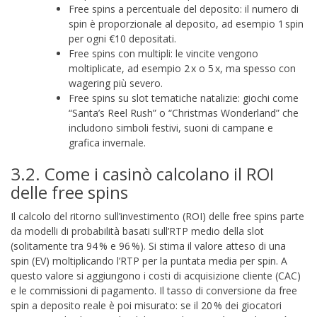
Free spins a percentuale del deposito: il numero di
spin è proporzionale al deposito, ad esempio 1 spin
per ogni €10 depositati.
Free spins con multipli: le vincite vengono
moltiplicate, ad esempio 2 x o 5 x, ma spesso con
wagering più severo.
Free spins su slot tematiche natalizie: giochi come
“Santa’s Reel Rush” o “Christmas Wonderland” che
includono simboli festivi, suoni di campane e
grafica invernale.
3.2. Come i casinò calcolano il ROI
delle free spins
Il calcolo del ritorno sull’investimento (ROI) delle free spins parte
da modelli di probabilità basati sull’RTP medio della slot
(solitamente tra 94 % e 96 %). Si stima il valore atteso di una
spin (EV) moltiplicando l’RTP per la puntata media per spin. A
questo valore si aggiungono i costi di acquisizione cliente (CAC)
e le commissioni di pagamento. Il tasso di conversione da free
spin a deposito reale è poi misurato: se il 20 % dei giocatori