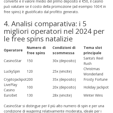
converte e il valore medio del primo deposito è €50, il casinò
può valutare se il costo della promozione (ad esempio 100 € in
free spins) è giustificato dal profitto generato.
4. Analisi comparativa: i 5
migliori operatori nel 2024 per
le free spins natalizie
Numero di
Condizioni di
Tema slot
Operatore
free spins
scommessa
principale
Santa’s Reel
CasinoStar
150
30x (deposito)
Rush
Christmas
LuckySpin
120
25x (vincite)
Wonderland
CryptoJackpot
200
35x (deposito)
Frosty Fortune
LivePlay
100
20x (deposito)
Holiday Jackpot
Casino
EuroBet
130
28x (vincite)
Winter Wins
CasinoStar si distingue per il più alto numero di spin e per una
condizione di wagering relativamente moderata, ideale per i