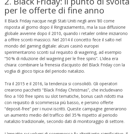
2. Black Friday: il punto di svolta
per le offerte di fine anno
Il Black Friday nacque negli Stati Uniti negli anni ’80 come
risposta al giorno dopo il Ringraziamento, ma la sua diffusione
globale avvenne dopo il 2010, quando i retailer online iniziarono
a offrire sconti massicci. Nel 2014 il concetto fece il salto nel
mondo del gaming digitale: alcuni casinò europei
sperimentarono sconti sul requisito di wagering, ad esempio
“50 % di riduzione del wagering per le free spins”. L’idea era
chiara: combinare la frenesia d’acquisto del Black Friday con la
voglia di gioco tipica del periodo natalizio.
Tra il 2015 e il 2016, la tendenza si consolidò. Gli operatori
crearono pacchetti “Black Friday Christmas”, che includevano
fino a 100 free spins su slot tematiche, bonus cash ridotti ma
con requisito di scommessa più basso, e persino offerte
“deposit‑free” per i nuovi iscritti. Queste campagne generarono
un aumento medio del traffico del 35 % rispetto al periodo
natalizio tradizionale, secondo dati di monitoraggio di settore.
L’impatto sui volumi di scommessa fu altrettanto significativo. Il