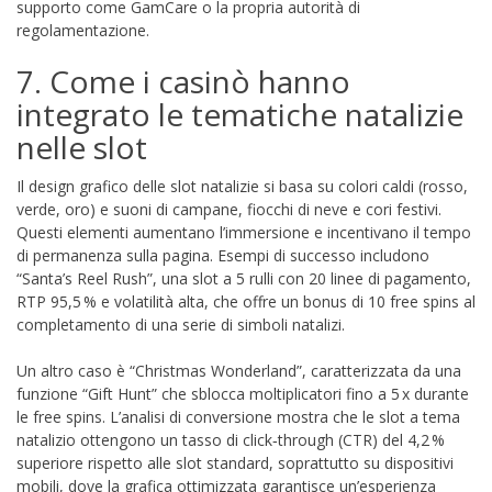
supporto come GamCare o la propria autorità di
regolamentazione.
7. Come i casinò hanno
integrato le tematiche natalizie
nelle slot
Il design grafico delle slot natalizie si basa su colori caldi (rosso,
verde, oro) e suoni di campane, fiocchi di neve e cori festivi.
Questi elementi aumentano l’immersione e incentivano il tempo
di permanenza sulla pagina. Esempi di successo includono
“Santa’s Reel Rush”, una slot a 5 rulli con 20 linee di pagamento,
RTP 95,5 % e volatilità alta, che offre un bonus di 10 free spins al
completamento di una serie di simboli natalizi.
Un altro caso è “Christmas Wonderland”, caratterizzata da una
funzione “Gift Hunt” che sblocca moltiplicatori fino a 5 x durante
le free spins. L’analisi di conversione mostra che le slot a tema
natalizio ottengono un tasso di click‑through (CTR) del 4,2 %
superiore rispetto alle slot standard, soprattutto su dispositivi
mobili, dove la grafica ottimizzata garantisce un’esperienza