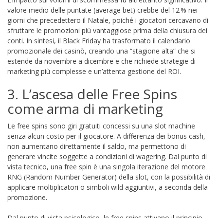
valore medio delle puntate (average bet) crebbe del 12 % nei
giorni che precedettero il Natale, poiché i giocatori cercavano di
sfruttare le promozioni più vantaggiose prima della chiusura dei
conti. In sintesi, il Black Friday ha trasformato il calendario
promozionale dei casinò, creando una “stagione alta” che si
estende da novembre a dicembre e che richiede strategie di
marketing più complesse e un’attenta gestione del ROI.
3. L’ascesa delle Free Spins
come arma di marketing
Le free spins sono giri gratuiti concessi su una slot machine
senza alcun costo per il giocatore. A differenza dei bonus cash,
non aumentano direttamente il saldo, ma permettono di
generare vincite soggette a condizioni di wagering. Dal punto di
vista tecnico, una free spin è una singola iterazione del motore
RNG (Random Number Generator) della slot, con la possibilità di
applicare moltiplicatori o simboli wild aggiuntivi, a seconda della
promozione.
Dal punto di vista psicologico, le free spins attivano il principio