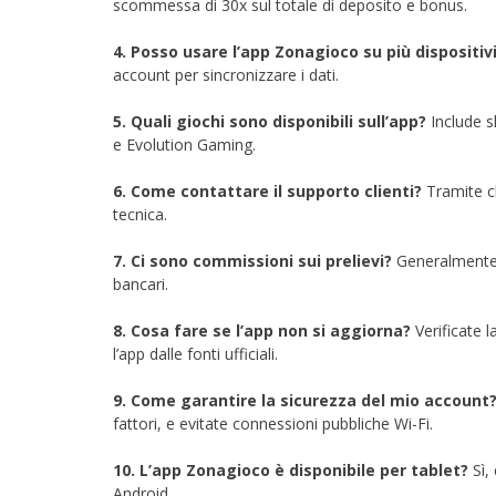
scommessa di 30x sul totale di deposito e bonus.
4. Posso usare l’app Zonagioco su più dispositiv
account per sincronizzare i dati.
5. Quali giochi sono disponibili sull’app?
Include s
e Evolution Gaming.
6. Come contattare il supporto clienti?
Tramite ch
tecnica.
7. Ci sono commissioni sui prelievi?
Generalmente n
bancari.
8. Cosa fare se l’app non si aggiorna?
Verificate l
l’app dalle fonti ufficiali.
9. Come garantire la sicurezza del mio account
fattori, e evitate connessioni pubbliche Wi-Fi.
10. L’app Zonagioco è disponibile per tablet?
Sì, 
Android.