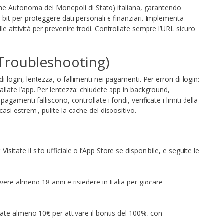
e Autonoma dei Monopoli di Stato) italiana, garantendo
6-bit per proteggere dati personali e finanziari. Implementa
e attività per prevenire frodi. Controllate sempre l’URL sicuro
(Troubleshooting)
login, lentezza, o fallimenti nei pagamenti. Per errori di login:
stallate l’app. Per lentezza: chiudete app in background,
agamenti falliscono, controllate i fondi, verificate i limiti della
casi estremi, pulite la cache del dispositivo.
?
Visitate il sito ufficiale o l’App Store se disponibile, e seguite le
ere almeno 18 anni e risiedere in Italia per giocare
te almeno 10€ per attivare il bonus del 100%, con