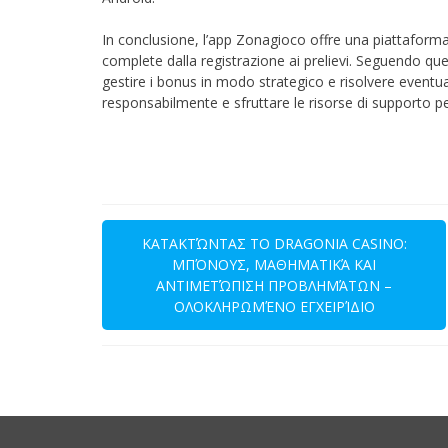
In conclusione, l’app Zonagioco offre una piattaforma
complete dalla registrazione ai prelievi. Seguendo qu
gestire i bonus in modo strategico e risolvere eventu
responsabilmente e sfruttare le risorse di supporto p
Navegación
de
ΚΑΤΑΚΤΏΝΤΑΣ ΤΟ DRAGONIA CASINO:
ΜΠΌΝΟΥΣ, ΜΑΘΗΜΑΤΙΚΆ ΚΑΙ
entradas
ΑΝΤΙΜΕΤΏΠΙΣΗ ΠΡΟΒΛΗΜΆΤΩΝ –
ΟΛΟΚΛΗΡΩΜΈΝΟ ΕΓΧΕΙΡΊΔΙΟ