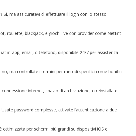
i?
Sì, ma assicuratevi di effettuare il login con lo stesso
lot, roulette, blackjack, e giochi live con provider come NetEnt
at in-app, email, o telefono, disponibile 24/7 per assistenza
o, ma controllate i termini per metodi specifici come bonifici
a connessione internet, spazio di archiviazione, o reinstallate
?
Usate password complesse, attivate l’autenticazione a due
è ottimizzata per schermi più grandi su dispositivi iOS e