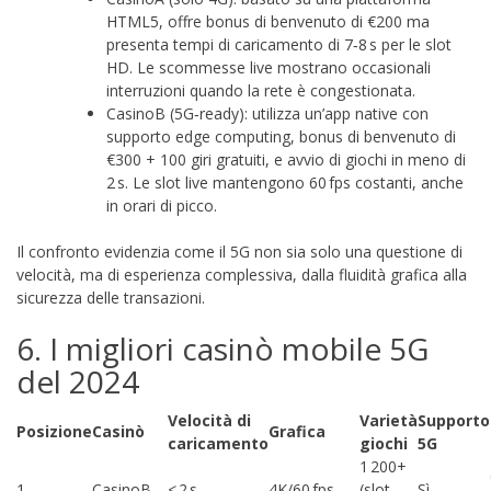
HTML5, offre bonus di benvenuto di €200 ma
presenta tempi di caricamento di 7‑8 s per le slot
HD. Le scommesse live mostrano occasionali
interruzioni quando la rete è congestionata.
CasinoB (5G‑ready): utilizza un’app native con
supporto edge computing, bonus di benvenuto di
€300 + 100 giri gratuiti, e avvio di giochi in meno di
2 s. Le slot live mantengono 60 fps costanti, anche
in orari di picco.
Il confronto evidenzia come il 5G non sia solo una questione di
velocità, ma di esperienza complessiva, dalla fluidità grafica alla
sicurezza delle transazioni.
6. I migliori casinò mobile 5G
del 2024
Velocità di
Varietà
Supporto
Posizione
Casinò
Grafica
caricamento
giochi
5G
1 200+
1
CasinoB
< 2 s
4K/60 fps
(slot,
Sì