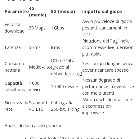
4G
Parametro
5G (media)
Impatto sul gioco
(media)
Avvio più veloce di giochi
Velocità
30 Mbps
1 Gbps
pesanti, caricamenti in
download
< 2 s
Riduzione del “lag” nelle
Latenza
50 ms
8 ms
scommesse live, decisioni
più rapide
Ottimizzato
Consumo
Sessioni più lunghe senza
Medio‑alto
(grazie al
batteria
dover ricaricare spesso
network slicing)
Nessun degrado di
Capacità
1 000
10 000 device
performance in eventi live
simultanea
device
con molti utenti
Minori rischi di attacchi e
Sicurezza di
Standard
Crittografia
disconnessioni
rete
4G LTE
256‑bit, slicing
improvvise
Analisi di due casinò popolari
CasinoA (solo 4G): basato su una piattaforma