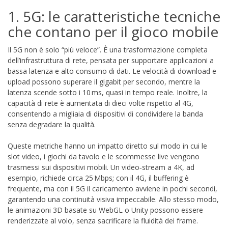
1. 5G: le caratteristiche tecniche
che contano per il gioco mobile
Il 5G non è solo “più veloce”. È una trasformazione completa
dell’infrastruttura di rete, pensata per supportare applicazioni a
bassa latenza e alto consumo di dati. Le velocità di download e
upload possono superare il gigabit per secondo, mentre la
latenza scende sotto i 10 ms, quasi in tempo reale. Inoltre, la
capacità di rete è aumentata di dieci volte rispetto al 4G,
consentendo a migliaia di dispositivi di condividere la banda
senza degradare la qualità.
Queste metriche hanno un impatto diretto sul modo in cui le
slot video, i giochi da tavolo e le scommesse live vengono
trasmessi sui dispositivi mobili. Un video‑stream a 4K, ad
esempio, richiede circa 25 Mbps; con il 4G, il buffering è
frequente, ma con il 5G il caricamento avviene in pochi secondi,
garantendo una continuità visiva impeccabile. Allo stesso modo,
le animazioni 3D basate su WebGL o Unity possono essere
renderizzate al volo, senza sacrificare la fluidità dei frame.