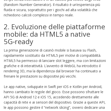
(Random Number Generator). Il risultato è un’esperienza più
fluida e sicura, soprattutto per i giochi ad alta volatilità che
richiedono calcoli complessi in tempo reale.
2. Evoluzione delle piattaforme
mobile: da HTML5 a native
5G‑ready
La prima generazione di casinò mobile si basava su Flash,
rapidamente sostituito da HTML5 per motivi di compatibilità.
HTML5 ha permesso di lanciare slot leggere, ma con limitazioni
grafiche e di interattività. L’avvento di WebGL ha introdotto il
rendering 3D, ma la dipendenza dal browser ha continuato a
frenare le prestazioni su dispositivi più vecchi.
Le app native, sviluppate in Swift per iOS e Kotlin per Android,
hanno cambiato le regole del gioco. Esse possono sfruttare le
API 5G di Android 12 e iOS 15, accedendo direttamente alle
capacità di rete e ai sensori del dispositivo. Grazie a queste API,
le app possono gestire il “network slicing”, ovvero dedicare una