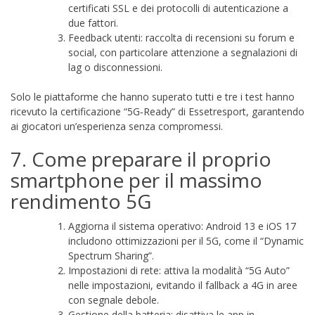
certificati SSL e dei protocolli di autenticazione a
due fattori.
Feedback utenti: raccolta di recensioni su forum e
social, con particolare attenzione a segnalazioni di
lag o disconnessioni.
Solo le piattaforme che hanno superato tutti e tre i test hanno
ricevuto la certificazione “5G‑Ready” di Essetresport, garantendo
ai giocatori un’esperienza senza compromessi.
7. Come preparare il proprio
smartphone per il massimo
rendimento 5G
Aggiorna il sistema operativo: Android 13 e iOS 17
includono ottimizzazioni per il 5G, come il “Dynamic
Spectrum Sharing”.
Impostazioni di rete: attiva la modalità “5G Auto”
nelle impostazioni, evitando il fallback a 4G in aree
con segnale debole.
Gestione della batteria: disattiva le app in