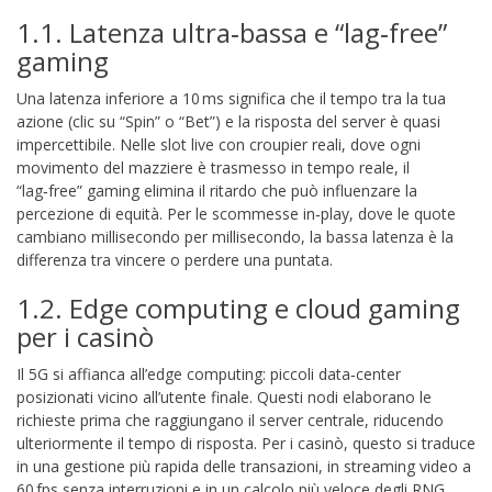
1.1. Latenza ultra‑bassa e “lag‑free”
gaming
Una latenza inferiore a 10 ms significa che il tempo tra la tua
azione (clic su “Spin” o “Bet”) e la risposta del server è quasi
impercettibile. Nelle slot live con croupier reali, dove ogni
movimento del mazziere è trasmesso in tempo reale, il
“lag‑free” gaming elimina il ritardo che può influenzare la
percezione di equità. Per le scommesse in‑play, dove le quote
cambiano millisecondo per millisecondo, la bassa latenza è la
differenza tra vincere o perdere una puntata.
1.2. Edge computing e cloud gaming
per i casinò
Il 5G si affianca all’edge computing: piccoli data‑center
posizionati vicino all’utente finale. Questi nodi elaborano le
richieste prima che raggiungano il server centrale, riducendo
ulteriormente il tempo di risposta. Per i casinò, questo si traduce
in una gestione più rapida delle transazioni, in streaming video a
60 fps senza interruzioni e in un calcolo più veloce degli RNG