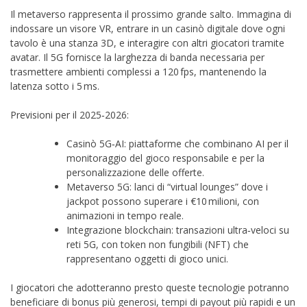
Il metaverso rappresenta il prossimo grande salto. Immagina di
indossare un visore VR, entrare in un casinò digitale dove ogni
tavolo è una stanza 3D, e interagire con altri giocatori tramite
avatar. Il 5G fornisce la larghezza di banda necessaria per
trasmettere ambienti complessi a 120 fps, mantenendo la
latenza sotto i 5 ms.
Previsioni per il 2025‑2026:
Casinò 5G‑AI: piattaforme che combinano AI per il
monitoraggio del gioco responsabile e per la
personalizzazione delle offerte.
Metaverso 5G: lanci di “virtual lounges” dove i
jackpot possono superare i €10 milioni, con
animazioni in tempo reale.
Integrazione blockchain: transazioni ultra‑veloci su
reti 5G, con token non fungibili (NFT) che
rappresentano oggetti di gioco unici.
I giocatori che adotteranno presto queste tecnologie potranno
beneficiare di bonus più generosi, tempi di payout più rapidi e un