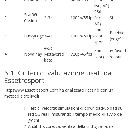
live, VR)
950
Star5G
2
2‑3 s
1080p/55 fps
(incl.
Sì
Casino
AR)
800
Parziale
3
LuckyEdge
3‑4 s
1080p/50 fps
(slot +
(edge)
sport)
4‑5 s
600
In fase di
4
NovaPlay
Metaverso
720p/45 fps
(slot)
rollout
beta
6.1. Criteri di valutazione usati da
Essetresport
Httpswww.Essetresport.Com ha analizzato i casinò con un
metodo a tre livelli:
Test di velocità: simulazioni di download/upload su
reti 5G reali, misurando il tempo medio di avvio dei
giochi.
Audit di sicurezza: verifica della crittografia, dei