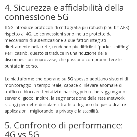
4. Sicurezza e affidabilità della
connessione 5G
Il 5G introduce protocolli di crittografia più robusti (256‑bit AES)
rispetto al 4G. Le connessioni sono inoltre protette da
meccanismi di autenticazione a due fattori integrati
direttamente nella rete, rendendo più difficile il “packet sniffing”.
Per i casinò, questo si traduce in una riduzione delle
disconnessioni improvvise, che possono compromettere le
puntate in corso.
Le piattaforme che operano su 5G spesso adottano sistemi di
monitoraggio in tempo reale, capace di rilevare anomalie di
traffico e bloccare tentativi di hacking prima che raggiungano il
server di gioco. Inoltre, la segmentazione della rete (network
slicing) permette di isolare il traffico di gioco da quello di altre
applicazioni, migliorando la privacy e la stabilità.
5. Confronto di performance:
4G vs 5G