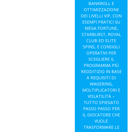
BANKROLL E
OTTIMIZZAZIONE
DEI LIVELLI VIP, CON
ESEMPI PRATICI SU
MEGA FORTUNE,
STARBURST, ROYAL
CLUB ED ELITE
SPINS, E CONSIGLI
OPERATIVI PER
SCEGLIERE IL
PROGRAMMA PIÙ
REDDITIZIO IN BASE
A REQUISITI DI
WAGERING,
MOLTIPLICATORI E
VOLATILITÀ –
TUTTO SPIEGATO
PASSO PASSO PER
IL GIOCATORE CHE
VUOLE
TRASFORMARE LE