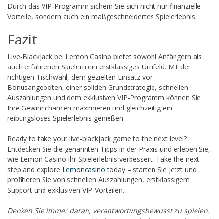
Durch das VIP‑Programm sichern Sie sich nicht nur finanzielle
Vorteile, sondern auch ein maßgeschneidertes Spielerlebnis.
Fazit
Live‑Blackjack bei Lemon Casino bietet sowohl Anfängern als
auch erfahrenen Spielern ein erstklassiges Umfeld. Mit der
richtigen Tischwahl, dem gezielten Einsatz von
Bonusangeboten, einer soliden Grundstrategie, schnellen
Auszahlungen und dem exklusiven VIP‑Programm können Sie
Ihre Gewinnchancen maximieren und gleichzeitig ein
reibungsloses Spielerlebnis genießen.
Ready to take your live‑blackjack game to the next level?
Entdecken Sie die genannten Tipps in der Praxis und erleben Sie,
wie Lemon Casino Ihr Spielerlebnis verbessert. Take the next
step and explore
Lemoncasino
today – starten Sie jetzt und
profitieren Sie von schnellen Auszahlungen, erstklassigem
Support und exklusiven VIP‑Vorteilen.
Denken Sie immer daran, verantwortungsbewusst zu spielen.