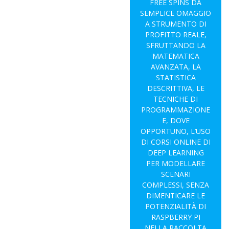
FREE SPINS DA
SEMPLICE OMAGGIO
A STRUMENTO DI
PROFITTO REALE,
SFRUTTANDO LA
MATEMATICA
AVANZATA, LA
STATISTICA
DESCRITTIVA, LE
TECNICHE DI
PROGRAMMAZIONE
E, DOVE
OPPORTUNO, L’USO
DI CORSI ONLINE DI
DEEP LEARNING
PER MODELLARE
SCENARI
COMPLESSI, SENZA
DIMENTICARE LE
POTENZIALITÀ DI
RASPBERRY PI
NELLA RACCOLTA